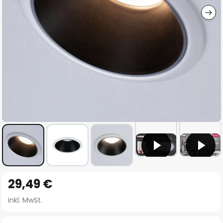
Zum
29,49 €
Anfang
der
inkl. MwSt.
Bildgalerie