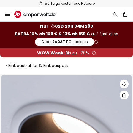
50 Tage kostenlose Retoure
Zum
Inhalt
springen
he
Nur
02D 20H 04M 28S
EXTRA 10% ab 109 € & 13% ab 159 €
auf fast alles
Code:
RABATT
kopieren
WOW Week:
Bis zu -70%
Einbaustrahler & Einbauspots
Zum
Ende
der
Bildgalerie
springen