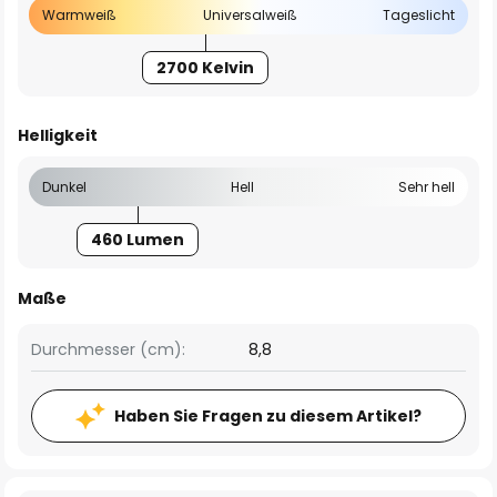
Warmweiß
Universalweiß
Tageslicht
2700 Kelvin
Helligkeit
Dunkel
Hell
Sehr hell
460 Lumen
Maße
Durchmesser (cm):
8,8
Haben Sie Fragen zu diesem Artikel?