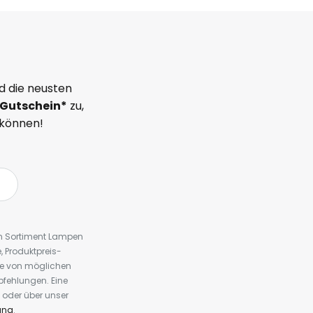
d die neusten
Gutschein*
zu,
 können!
em Sortiment Lampen
 Produktpreis-
te von möglichen
fehlungen. Eine
 oder über unser
ung
.