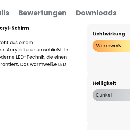
ils
Bewertungen
Downloads
cryl-Schirm
Lichtwirkung
eht aus einem
Warmweiß
en Acryldiffusur umschließt. In
oderne LED-Technik, die einen
rantiert. Das warmweiße LED-
 der auch als Diffusor dient,
. Mit IP44 ausgestattet, eignet
Helligkeit
in Badezimmern, wo sie zum
ebracht werden kann.
Dunkel