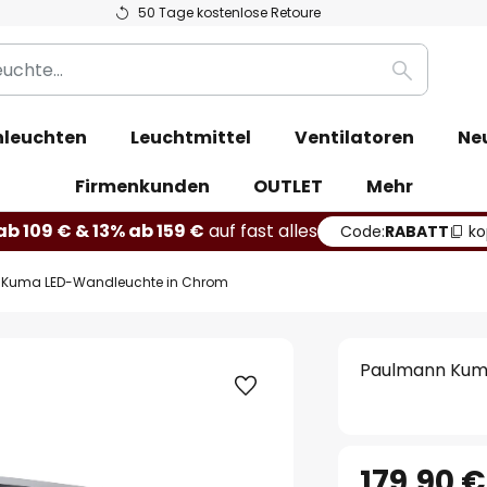
50 Tage kostenlose Retoure
Suche
leuchten
Leuchtmittel
Ventilatoren
Ne
Firmenkunden
OUTLET
Mehr
b 109 € & 13% ab 159 €
auf fast alles
Code:
RABATT
ko
Kuma LED-Wandleuchte in Chrom
Paulmann Kum
179,90 €