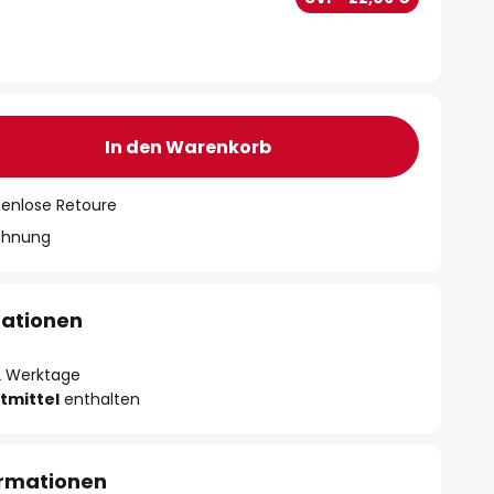
In den Warenkorb
tenlose Retoure
chnung
mationen
- 2 Werktage
tmittel
enthalten
ormationen