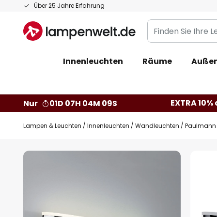
Zum
Über 25 Jahre Erfahrung
Inhalt
Finden
springen
Sie
Ihre
Innenleuchten
Räume
Außen
Leuchte...
EXTRA 10% a
Nur
01D 07H 04M 08S
Lampen & Leuchten
Innenleuchten
Wandleuchten
Paulmann 
Zum
Ende
der
Bildgalerie
springen