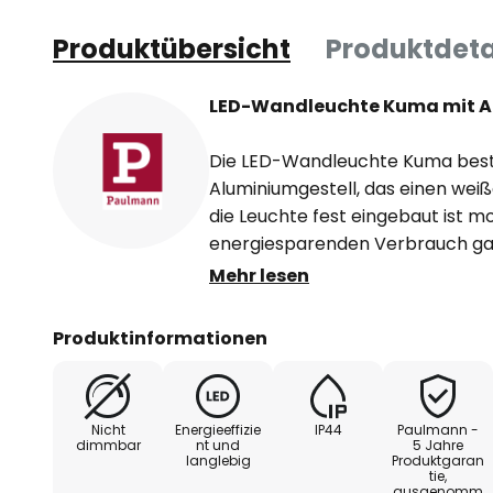
Produktübersicht
Produktdeta
LED-Wandleuchte Kuma mit A
Die LED-Wandleuchte Kuma best
Aluminiumgestell, das einen weiß
die Leuchte fest eingebaut ist m
energiesparenden Verbrauch ga
Licht wird durch den Acrylschirm,
Mehr lesen
blendfrei in den Raum abgegeben
sich Kuma auch für den Einsatz 
Produktinformationen
Beispiel über einem Spiegel ang
Nicht
Energieeffizie
IP44
Paulmann -
dimmbar
nt und
5 Jahre
langlebig
Produktgaran
tie,
ausgenomm