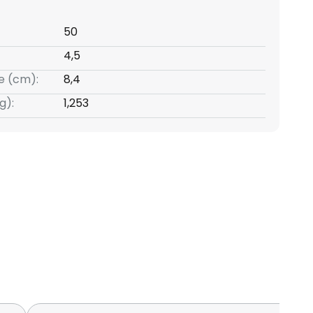
50
4,5
e (cm):
8,4
g):
1,253