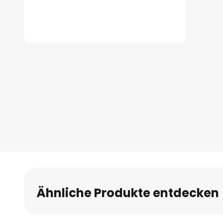
Zum
Anfang
der
Bildgalerie
springen
Ähnliche Produkte entdecken