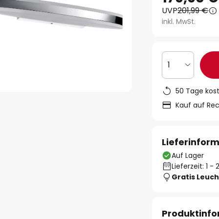
UVP
201,99 €
inkl. MwSt.
1
50 Tage kos
Kauf auf Re
Lieferinfor
Auf Lager
Lieferzeit: 1 
Gratis Leuch
Produktinf