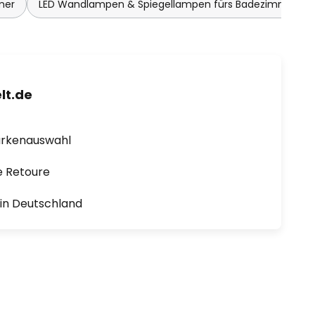
mer
LED Wandlampen & Spiegellampen fürs Badezimmer
lt.de
arkenauswahl
e Retoure
1 in Deutschland