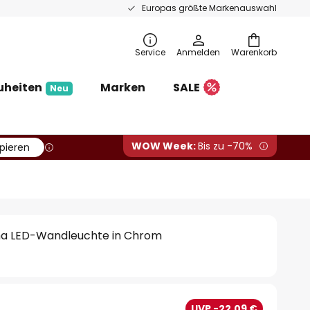
Europas größte Markenauswahl
Service
Anmelden
Warenkorb
uheiten
Marken
SALE
Neu
WOW Week:
Bis zu -70%
pieren
a LED-Wandleuchte in Chrom
UVP -22,09 €