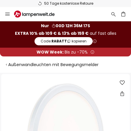
50 Tage kostenlose Retoure
Zum
Inhalt
springen
he
Nur
00D 12H 36M 17S
EXTRA 10% ab 109 € & 13% ab 159 €
auf fast alles
Code:
RABATT
kopieren
WOW Week:
Bis zu -70%
Außenwandleuchten mit Bewegungsmelder
Zum
Ende
der
Bildgalerie
springen