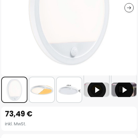
Zum
73,49 €
Anfang
der
inkl. MwSt.
Bildgalerie