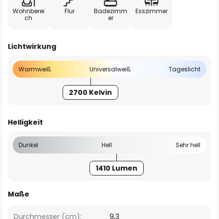
Wohnberei
Flur
Badezimm
Esszimmer
ch
er
Lichtwirkung
Warmweiß
Universalweiß
Tageslicht
2700 Kelvin
Helligkeit
Dunkel
Hell
Sehr hell
1410 Lumen
Maße
Durchmesser (cm):
9,3