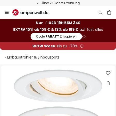
Über 25 Jahre Erfahrung
Zum
Inhalt
springen
he
Nur
02D 19H 55M 33S
EXTRA 10% ab 109 € & 13% ab 159 €
auf fast alles
Code:
RABATT
kopieren
WOW Week:
Bis zu -70%
Einbaustrahler & Einbauspots
Zum
Ende
der
Bildgalerie
springen