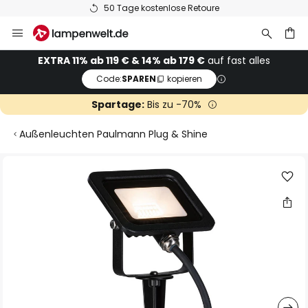
50 Tage kostenlose Retoure
Zum
Inhalt
springen
he
EXTRA 11% ab 119 € & 14% ab 179 €
auf fast alles
Code:
SPAREN
kopieren
Spartage:
Bis zu -70%
Außenleuchten Paulmann Plug & Shine
Zum
Ende
der
Bildgalerie
springen