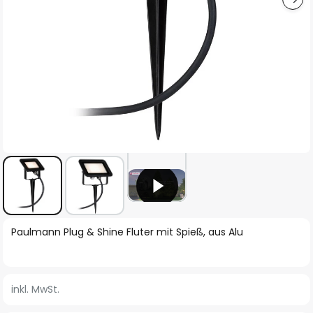
Zum
Paulmann Plug & Shine Fluter mit Spieß, aus Alu
Anfang
der
Bildgalerie
inkl. MwSt.
springen