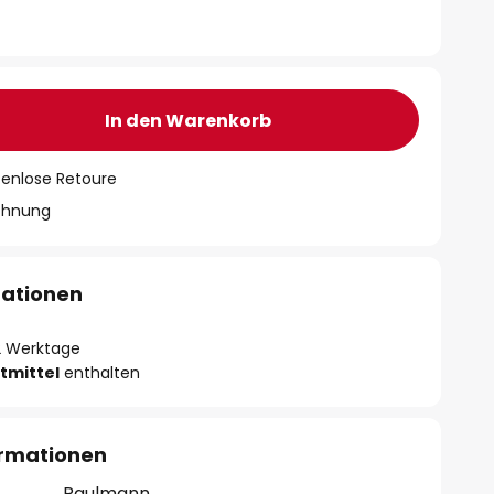
In den Warenkorb
tenlose Retoure
chnung
mationen
- 2 Werktage
tmittel
enthalten
ormationen
Paulmann