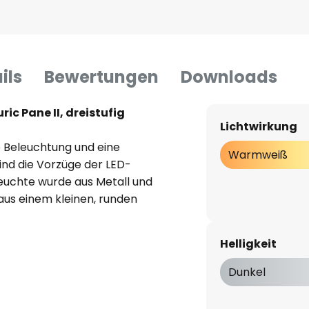
ils
Bewertungen
Downloads
ic Pane II, dreistufig
Lichtwirkung
 Beleuchtung und eine
Warmweiß
ind die Vorzüge der LED-
Leuchte wurde aus Metall und
 aus einem kleinen, runden
 runde Lampenschirm an drei
chirm besteht oben und unten
Helligkeit
ch den die warmweißen LEDs
äßige Beleuchtung abstrahlen,
Dunkel
 verstärkt den modernen Look
erweist sich die Dimmfunktion