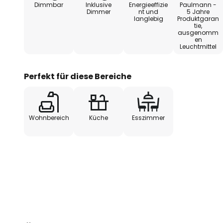
Dimmbar
Inklusive
Energieeffizie
Paulmann -
über den Lichtschalter. Durch m
Dimmer
nt und
5 Jahre
langlebig
Produktgaran
Lichtschalters kann die Leuchte in
tie,
geschaltet werden.
ausgenomm
en
Leuchtmittel
Perfekt für diese Bereiche
Wohnbereich
Küche
Esszimmer