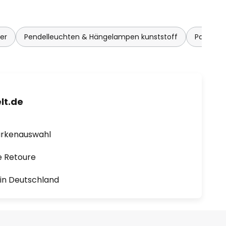
er
Pendelleuchten & Hängelampen kunststoff
Paulman
lt.de
arkenauswahl
e Retoure
1 in Deutschland