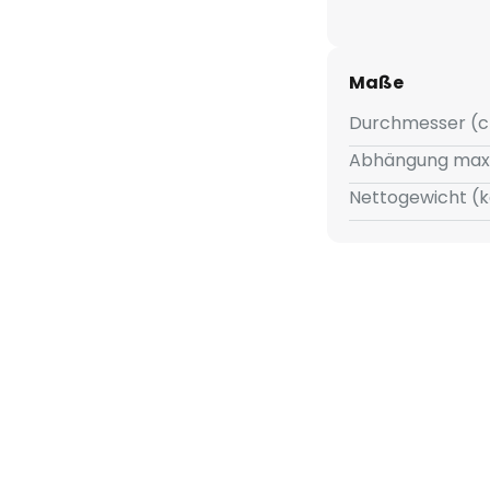
ehrmalige Betätigung des
 drei Helligkeitsstufen
Maße
Durchmesser (c
Abhängung max
Nettogewicht (k