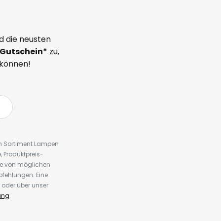
d die neusten
Gutschein*
zu,
 können!
em Sortiment Lampen
 Produktpreis-
te von möglichen
fehlungen. Eine
 oder über unser
ung
.