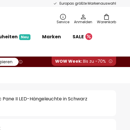
Europas größte Markenauswahl
Service
Anmelden
Warenkorb
uheiten
Marken
SALE
Neu
WOW Week:
Bis zu -70%
pieren
c Pane II LED-Hängeleuchte in Schwarz
€