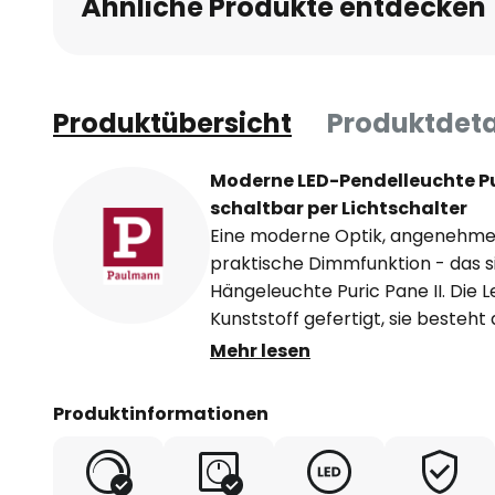
Ähnliche Produkte entdecken
springen
Produktübersicht
Produktdeta
Moderne LED-Pendelleuchte Pur
schaltbar per Lichtschalter
Eine moderne Optik, angenehme
praktische Dimmfunktion - das s
Hängeleuchte Puric Pane II. Die 
Kunststoff gefertigt, sie besteht
Baldachin, vom dem der flache,
Mehr lesen
Abhängungen herabhängt. Der S
aus satiniertem Kunststoff, dur
Produktinformationen
indirekt und direkt eine gleichm
der schwarze Metallring rundum
der Leuchte. Als sehr praktisch 