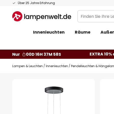
Zum
Über 25 Jahre Erfahrung
Inhalt
Finden
springen
Sie
Ihre
Innenleuchten
Räume
Außen
Leuchte...
EXTRA 10% a
Nur
00D 16H 37M 57S
Lampen & Leuchten
Innenleuchten
Pendelleuchten & Hängela
Zum
Ende
der
Bildgalerie
springen