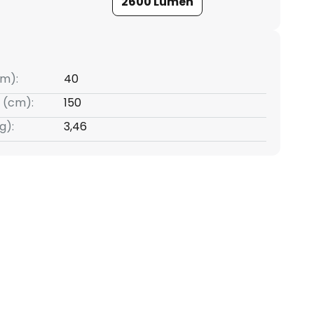
2600 Lumen
m):
40
 (cm):
150
g):
3,46