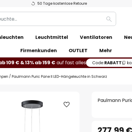
50 Tage kostenlose Retoure
Suche
leuchten
Leuchtmittel
Ventilatoren
Ne
Firmenkunden
OUTLET
Mehr
b 109 € & 13% ab 159 €
auf fast alles
Code:
RABATT
ko
mpen
Paulmann Puric Pane II LED-Hängeleuchte in Schwarz
Paulmann Puri
277,99 