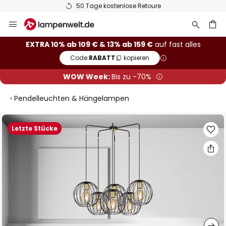
50 Tage kostenlose Retoure
Zum
Inhalt
springen
he
EXTRA 10% ab 109 € & 13% ab 159 €
auf fast alles
Code:
RABATT
kopieren
WOW Week:
Bis zu -70%
Pendelleuchten & Hängelampen
Zum
Letzte Stücke
Ende
der
Bildgalerie
springen