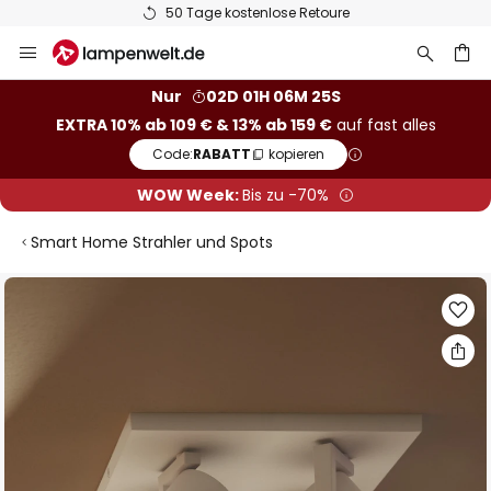
50 Tage kostenlose Retoure
Zum
Inhalt
springen
he
Nur
02D 01H 06M 24S
EXTRA 10% ab 109 € & 13% ab 159 €
auf fast alles
Code:
RABATT
kopieren
WOW Week:
Bis zu -70%
Smart Home Strahler und Spots
Zum
Ende
der
Bildgalerie
springen