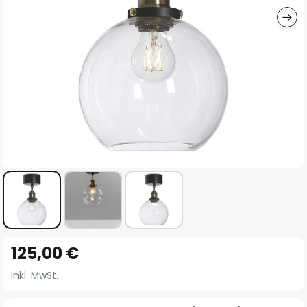
Zum
125,00 €
Anfang
der
inkl. MwSt.
Bildgalerie