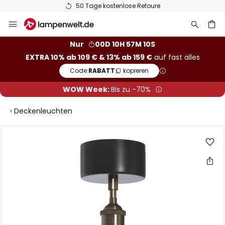
50 Tage kostenlose Retoure
Zum
Inhalt
springen
he
Nur
00D 10H 57M 09S
EXTRA 10% ab 109 € & 13% ab 159 €
auf fast alles
Code:
RABATT
kopieren
WOW Week:
Bis zu -70%
Deckenleuchten
Zum
Ende
der
Bildgalerie
springen