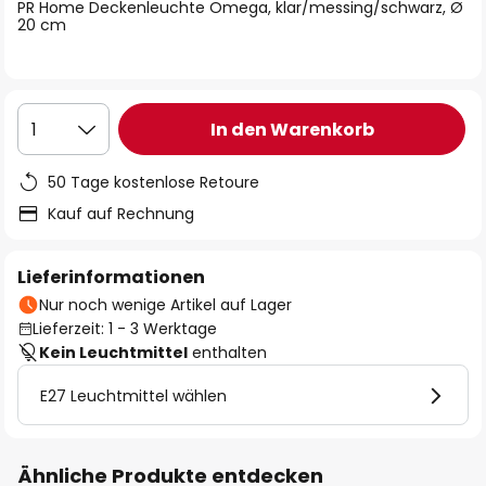
springen
PR Home Deckenleuchte Omega, klar/messing/schwarz, Ø
20 cm
In den Warenkorb
1
50 Tage kostenlose Retoure
Kauf auf Rechnung
Lieferinformationen
Nur noch wenige Artikel auf Lager
Lieferzeit: 1 - 3 Werktage
Kein Leuchtmittel
enthalten
E27 Leuchtmittel wählen
Ähnliche Produkte entdecken