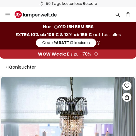
50 Tage kostenlose Retoure
Zum
Inhalt
springen
he
Nur
01D 15H 56M 54S
EXTRA 10% ab 109 € & 13% ab 159 €
auf fast alles
Code:
RABATT
kopieren
WOW Week:
Bis zu -70%
Kronleuchter
Zum
Ende
der
Bildgalerie
springen