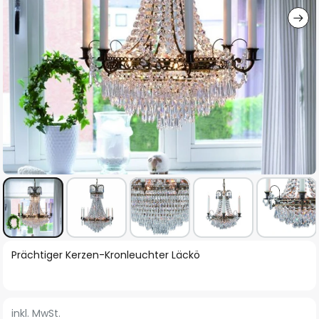
Zum
Prächtiger Kerzen-Kronleuchter Läckö
Anfang
der
Bildgalerie
inkl. MwSt.