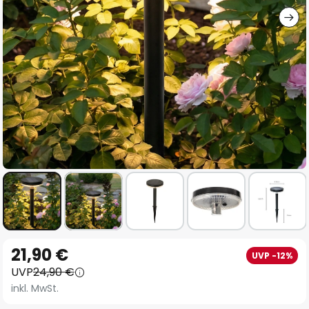
Zum
21,90 €
UVP -12%
Anfang
UVP
24,90 €
der
inkl. MwSt.
Bildgalerie