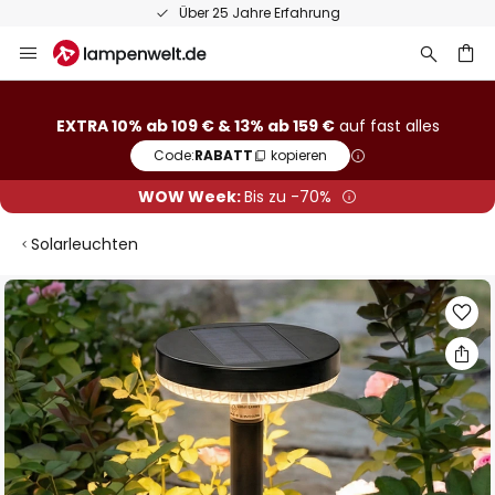
Über 25 Jahre Erfahrung
Zum
Inhalt
springen
he
EXTRA 10% ab 109 € & 13% ab 159 €
auf fast alles
Code:
RABATT
kopieren
WOW Week:
Bis zu -70%
Solarleuchten
Zum
Ende
der
Bildgalerie
springen