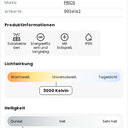
Marke:
PRIOS
Artikel Nr.:
9934142
Produktinformationen
Solarbetrie
Energieeffiz
Mit
IP65
ben
ient und
Erdspieß
langlebig
Lichtwirkung
Warmweiß
Universalweiß
Tageslicht
3000 Kelvin
Helligkeit
Dunkel
Hell
Sehr hell