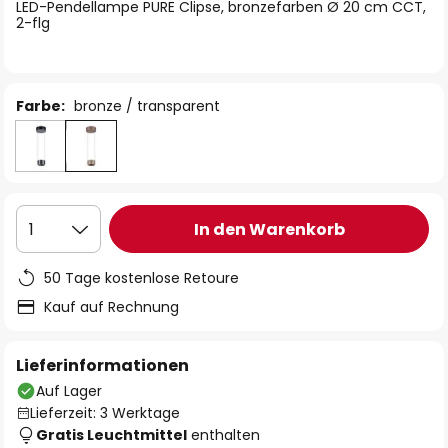
springen
LED-Pendellampe PURE Clipse, bronzefarben Ø 20 cm CCT,
2-flg
Farbe:
bronze / transparent
In den Warenkorb
1
50 Tage kostenlose Retoure
Kauf auf Rechnung
Lieferinformationen
Auf Lager
Lieferzeit: 3 Werktage
Gratis Leuchtmittel
enthalten