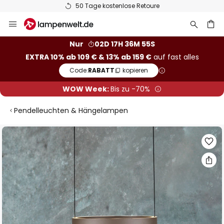
50 Tage kostenlose Retoure
Zum
Inhalt
springen
he
Nur
02D 17H 36M 54S
EXTRA 10% ab 109 € & 13% ab 159 €
auf fast alles
Code:
RABATT
kopieren
WOW Week:
Bis zu -70%
Pendelleuchten & Hängelampen
Zum
Ende
der
Bildgalerie
springen