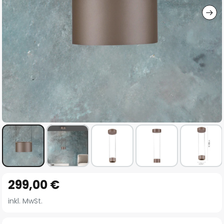
Zum
299,00 €
Anfang
der
inkl. MwSt.
Bildgalerie