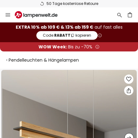
50 Tage kostenlose Retoure
Zum
Inhalt
springen
he
EXTRA 10% ab 109 € & 13% ab 159 €
auf fast alles
Code:
RABATT
kopieren
WOW Week:
Bis zu -70%
Pendelleuchten & Hängelampen
Zum
Ende
der
Bildgalerie
springen