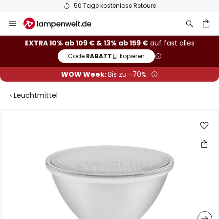
50 Tage kostenlose Retoure
Zum
Inhalt
springen
he
EXTRA 10% ab 109 € & 13% ab 159 €
auf fast alles
Code:
RABATT
kopieren
WOW Week:
Bis zu -70%
Leuchtmittel
Zum
Ende
der
Bildgalerie
springen