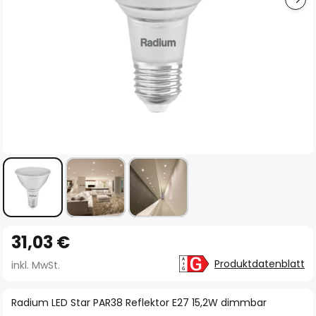
Zum
31,03 €
Anfang
der
Produktdatenblatt
inkl. MwSt.
Bildgalerie
springen
Radium LED Star PAR38 Reflektor E27 15,2W dimmbar