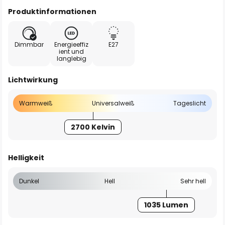
Produktinformationen
Dimmbar
Energieeffiz
E27
ient und
langlebig
Lichtwirkung
Warmweiß
Universalweiß
Tageslicht
2700 Kelvin
Helligkeit
Dunkel
Hell
Sehr hell
1035 Lumen