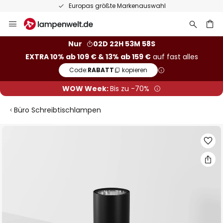
Europas größte Markenauswahl
Zum
Inhalt
springen
he
Nur
02D 22H 53M 58S
EXTRA 10% ab 109 € & 13% ab 159 €
auf fast alles
Code:
RABATT
kopieren
WOW Week:
Bis zu -70%
Büro Schreibtischlampen
Zum
Ende
der
Bildgalerie
springen