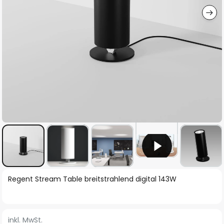
Zum
Regent Stream Table breitstrahlend digital 143W
Anfang
der
Bildgalerie
inkl. MwSt.