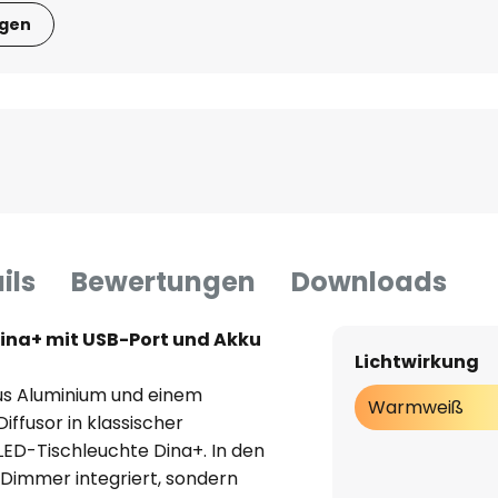
igen
ils
Bewertungen
Downloads
Dina+ mit USB-Port und Akku
Lichtwirkung
us Aluminium und einem
Warmweiß
ffusor in klassischer
LED-Tischleuchte Dina+. In den
r Dimmer integriert, sondern