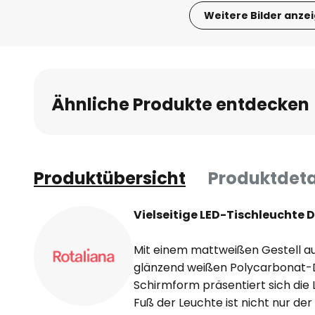
Weitere Bilder anze
Zum
Anfang
der
Bildgalerie
Ähnliche Produkte entdecken
springen
Produktübersicht
Produktdeta
Vielseitige LED-Tischleuchte 
Mit einem mattweißen Gestell a
glänzend weißen Polycarbonat-Di
Schirmform präsentiert sich die 
Fuß der Leuchte ist nicht nur de