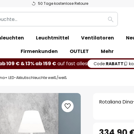
50 Tage kostenlose Retoure
Suche
leuchten
Leuchtmittel
Ventilatoren
Ne
Firmenkunden
OUTLET
Mehr
b 109 € & 13% ab 159 €
auf fast alles
Code:
RABATT
ko
ina+ LED-Akkutischleuchte weiß/weiß
Rotaliana Din
334,90 