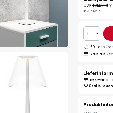
UVP
401,03 €
inkl. MwSt.
1
50 Tage kos
Kauf auf Re
Lieferinfor
Lieferzeit: 11 
Gratis Leuch
Produktinf