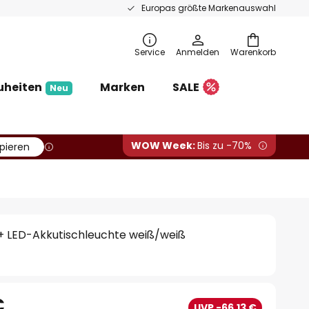
Europas größte Markenauswahl
Service
Anmelden
Warenkorb
uheiten
Marken
SALE
Neu
WOW Week:
Bis zu -70%
pieren
a+ LED-Akkutischleuchte weiß/weiß
€
UVP -66,13 €