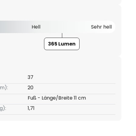
Hell
Sehr hell
365 Lumen
37
m):
20
Fuß - Länge/Breite 11 cm
g):
1,71