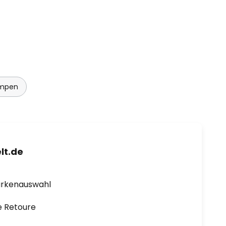
ampen
lt.de
arkenauswahl
e Retoure