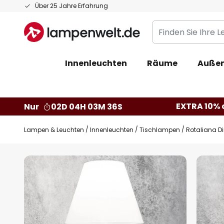
Zum
Über 25 Jahre Erfahrung
Inhalt
Finden
springen
Sie
Ihre
Innenleuchten
Räume
Außen
Leuchte...
EXTRA 10% a
Nur
02D 04H 03M 35S
Lampen & Leuchten
Innenleuchten
Tischlampen
Rotaliana D
Zum
Ende
der
Bildgalerie
springen