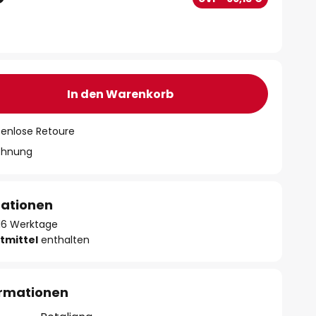
In den Warenkorb
tenlose Retoure
chnung
mationen
- 16 Werktage
tmittel
enthalten
ormationen