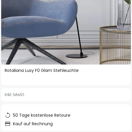
Zum
Rotaliana Luxy F0 Glam Stehleuchte
Anfang
der
Bildgalerie
inkl. MwSt.
springen
50 Tage kostenlose Retoure
Kauf auf Rechnung