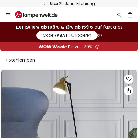
Über 25 Jahre Erfahrung
Zum
Inhalt
springen
he
EXTRA 10% ab 109 € & 13% ab 159 €
auf fast alles
Code:
RABATT
kopieren
WOW Week:
Bis zu -70%
Stehlampen
Zum
Ende
der
Bildgalerie
springen