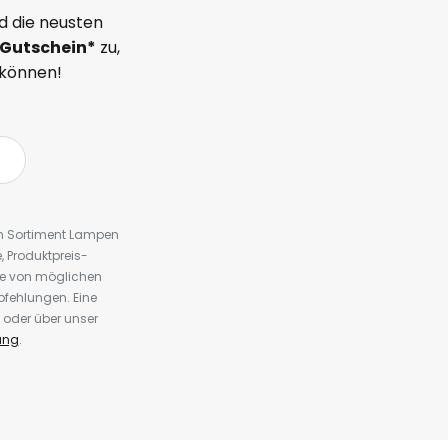
d die neusten
Gutschein*
zu,
 können!
em Sortiment Lampen
 Produktpreis-
te von möglichen
fehlungen. Eine
 oder über unser
ung
.