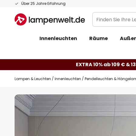
Zum
Über 25 Jahre Erfahrung
Inhalt
Finden
springen
Sie
Ihre
Innenleuchten
Räume
Außen
Leuchte...
EXTRA 10% ab 109 € & 13
Lampen & Leuchten
Innenleuchten
Pendelleuchten & Hängela
Zum
Ende
der
Bildgalerie
springen