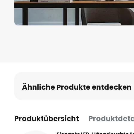
Zum
Anfang
der
Bildgalerie
springen
Ähnliche Produkte entdecken
Produktübersicht
Produktdeta