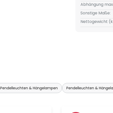
ignet sich ideal zur
Abhängung max
 an großen, langen Tafeln zum
Sonstige Maße:
hen Farbwiedergabeindex lässt
ichen Farben erscheinen.
Nettogewicht (k
izzatto hat bereits zahlreiche
uchtenhersteller gefertigt. So
iana, die mittlerweile aus einer
n besteht. Rotaliana steckt in all
s "erleuchtender"
ösungen für das tägliche Leben
rden. Der Fokus liegt auf den
hten Linien, die in Kombination
men in einer unablässigen
 Pendelleuchten & Hängelampen
Pendelleuchten & Hängel
 Funktion stehen.