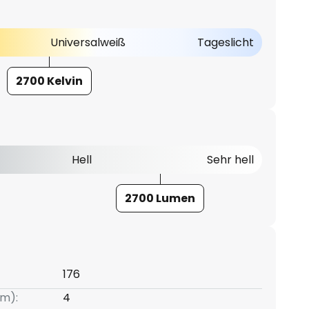
Universalweiß
Tageslicht
2700 Kelvin
Hell
Sehr hell
2700 Lumen
176
m):
4