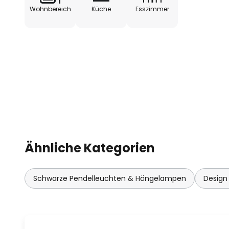
Gegengewichte dienen. Squiggle e
Wohnbereich
Küche
Esszimmer
Tischbeleuchtung und kann auch
Einsatz kommen. Durch ihren ho
sie die Umgebung in sehr natürl
Der italienische Designer Paolo R
Arbeiten für namhafte Designerle
auch die Squiggle-Serie von Rotal
Vielzahl aus vielfältigen Variante
seine Projekte eine gewisse Dosi
Eigenschaften, durch die neue L
intuitiv erfasst und offenbart we
Ähnliche Kategorien
einfachen, sehr bewusst ausgesuc
mit außerordentlichen Designfor
Schwarze Pendelleuchten & Hängelampen
Design
Gegenüberstellung von Form und