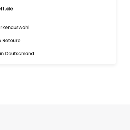
lt.de
arkenauswahl
e Retoure
1 in Deutschland