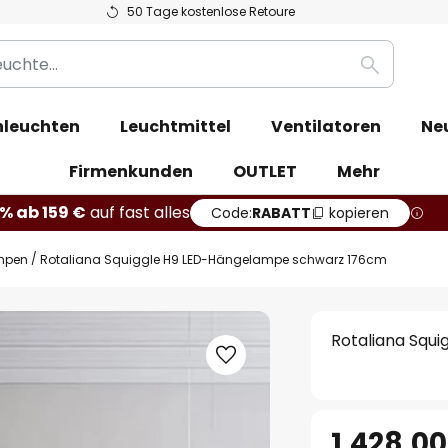
50 Tage kostenlose Retoure
Suche
leuchten
Leuchtmittel
Ventilatoren
Ne
Firmenkunden
OUTLET
Mehr
% ab 159 €
auf fast alles
Code:
RABATT
kopieren
mpen
Rotaliana Squiggle H9 LED-Hängelampe schwarz 176cm
Rotaliana Squ
1.428,00