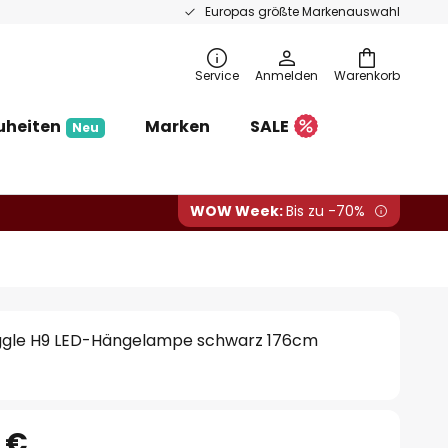
Europas größte Markenauswahl
Service
Anmelden
Warenkorb
uheiten
Marken
SALE
Neu
WOW Week:
Bis zu -70%
iggle H9 LED-Hängelampe schwarz 176cm
 €