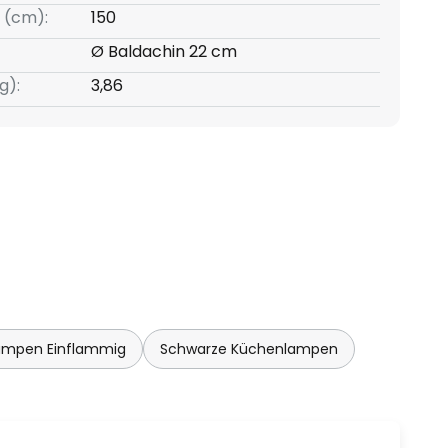
 (cm):
150
Ø Baldachin 22 cm
g):
3,86
ampen Einflammig
Schwarze Küchenlampen