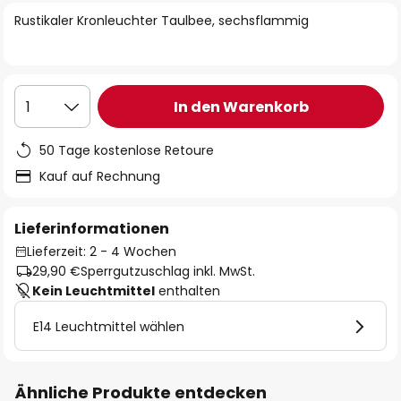
springen
Rustikaler Kronleuchter Taulbee, sechsflammig
In den Warenkorb
1
50 Tage kostenlose Retoure
Kauf auf Rechnung
Lieferinformationen
Lieferzeit: 2 - 4 Wochen
29,90 €
Sperrgutzuschlag inkl. MwSt.
Kein Leuchtmittel
enthalten
E14 Leuchtmittel wählen
Ähnliche Produkte entdecken