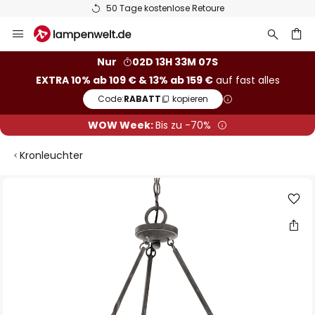
50 Tage kostenlose Retoure
Zum
Inhalt
springen
he
Nur
02D 13H 33M 06S
EXTRA 10% ab 109 € & 13% ab 159 €
auf fast alles
Code:
RABATT
kopieren
WOW Week:
Bis zu -70%
Kronleuchter
Zum
Ende
der
Bildgalerie
springen