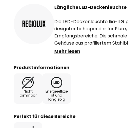
Längliche LED-Deckenleuchte I
Die LED-Deckenleuchte Ilia-ILG p
designter Lichtspender für Flure
Empfangsbereiche. Die schmale Li
Gehäuse aus profiliertem Stahlbl
Verarbeitung bestückt. Das Gehäu
Mehr lesen
die Profilierung des Oberteils die
Mantelleitung bis 5 x 1,5 mm².
Produktinformationen
Das Design der Deckenleuchte Il
"German Design Award Special" 
Nicht
Energieeffizie
dimmbar
nt und
langlebig
Technische Daten
- Lichtverteilung: direkt diffus st
Perfekt für diese Bereiche