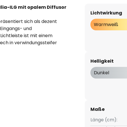
lia-ILG mit opalem Diffusor
Lichtwirkung
räsentiert sich als dezent
Warmweiß
, Eingangs- und
chtleiste ist mit einem
ech in verwindungssteifer
se wurde längsseitig tailliert,
nt als Kabelkanal für eine
Helligkeit
Dunkel
ia wurde im Jahr 2017 mit dem
ausgezeichnet.
Maße
rahlend
Länge (cm):