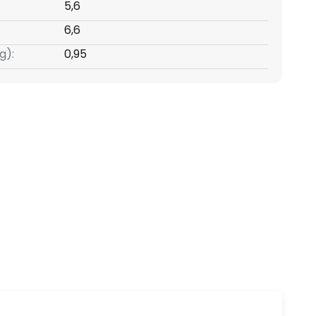
5,6
6,6
g):
0,95