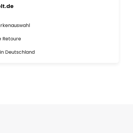
lt.de
arkenauswahl
e Retoure
1 in Deutschland