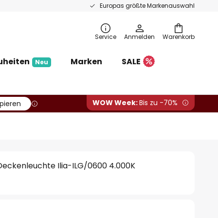
Europas größte Markenauswahl
Service
Anmelden
Warenkorb
uheiten
Marken
SALE
Neu
WOW Week:
Bis zu -70%
pieren
eckenleuchte Ilia-ILG/0600 4.000K