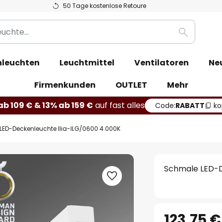
50 Tage kostenlose Retoure
Suche
leuchten
Leuchtmittel
Ventilatoren
Ne
Firmenkunden
OUTLET
Mehr
b 109 € & 13% ab 159 €
auf fast alles
Code:
RABATT
ko
ED-Deckenleuchte Ilia-ILG/0600 4.000K
Schmale LED-D
123,75 €