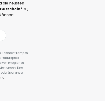
d die neusten
Gutschein*
zu,
 können!
em Sortiment Lampen
 Produktpreis-
te von möglichen
fehlungen. Eine
 oder über unser
ung
.