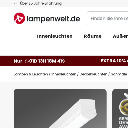
Zum
Über 25 Jahre Erfahrung
Inhalt
Finden
springen
Sie
Ihre
Innenleuchten
Räume
Außen
Leuchte...
EXTRA 10% a
Nur
01D 13H 18M 40S
Lampen & Leuchten
Innenleuchten
Deckenleuchten
Schmale L
Zum
Ende
der
Bildgalerie
springen