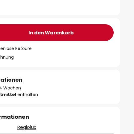
In den Warenkorb
tenlose Retoure
chnung
mationen
 - 4 Wochen
tmittel
enthalten
ormationen
Regiolux