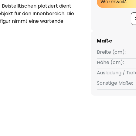
Warmweiß
Beistelltischen platziert dient
bjekt für den Innenbereich. Die
lfigur nimmt eine wartende
chnabel ein Kabel, das in eine
-Filamentlampe mündet.
Maße
Breite (cm):
Höhe (cm):
d Schalter ausgestattet
Ausladung / Tief
Sonstige Maße: