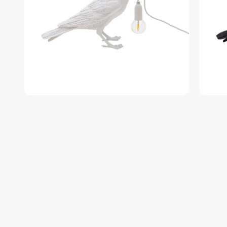
Zum
Anfang
der
Bildgalerie
springen