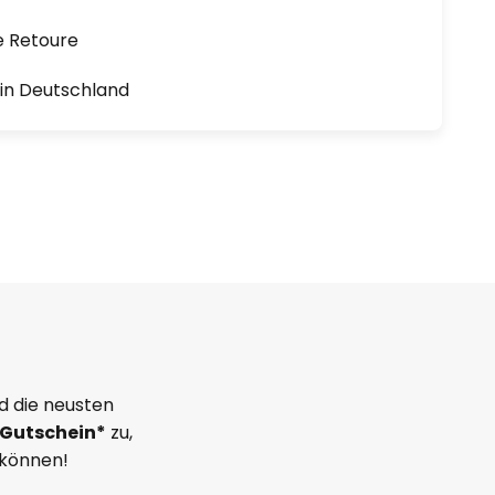
e Retoure
1 in Deutschland
d die neusten
Gutschein*
zu,
 können!