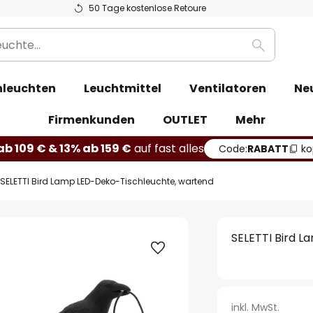
50 Tage kostenlose Retoure
Suche
leuchten
Leuchtmittel
Ventilatoren
Ne
Firmenkunden
OUTLET
Mehr
b 109 € & 13% ab 159 €
auf fast alles
Code:
RABATT
ko
SELETTI Bird Lamp LED-Deko-Tischleuchte, wartend
SELETTI Bird 
inkl. MwSt.