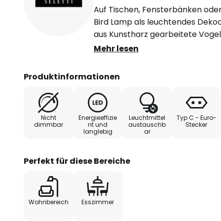
Auf Tischen, Fensterbänken oder 
Bird Lamp als leuchtendes Dekoo
aus Kunstharz gearbeitete Voge
Stellung ein und hält mit ihrem S
Mehr lesen
E14-Fassung mit Niedervolt LED
Produktinformationen
- Schutzart IP20
- mit Trafo, Steckerzuleitung un
Nicht
Energieeffizie
Leuchtmittel
Typ C - Euro-
dimmbar
nt und
austauschb
Stecker
langlebig
ar
- Design von Marcantonio
Perfekt für diese Bereiche
Wohnbereich
Esszimmer