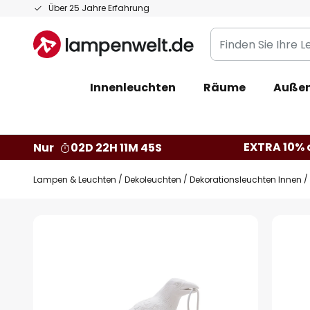
Zum
Über 25 Jahre Erfahrung
Inhalt
Finden
springen
Sie
Ihre
Innenleuchten
Räume
Außen
Leuchte...
EXTRA 10% a
Nur
02D 22H 11M 44S
Lampen & Leuchten
Dekoleuchten
Dekorationsleuchten Innen
Zum
Ende
der
Bildgalerie
springen