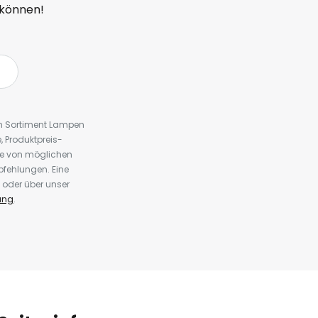
 können!
em Sortiment Lampen
 Produktpreis-
te von möglichen
fehlungen. Eine
 oder über unser
ung
.