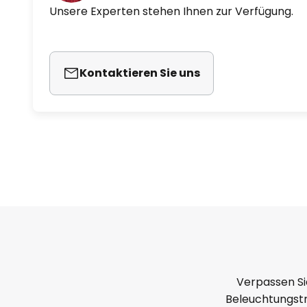
Trotzdem ist die Leuchte unauffä
Unsere Experten stehen Ihnen zur Verfügung.
reinzupassen. Desweiteren sprich
Tatsache, dass sie die Schutzklass
Abhängung beträgt 150 cm und d
Kontaktieren Sie uns
Schirm hat einen Durchmesser v
Damit ist die Hängeleuchte zwar z
helles Licht ab.
Verpassen Si
Beleuchtungstr