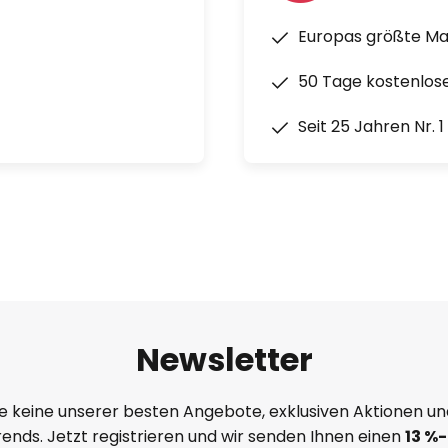
llig genug, um beinahe überall
t für die Hängeleuchte VELI die
Europas größte M
e II hat. Die Länge ihrer
50 Tage kostenlos
as Gesamtgewicht 1,15 kg. Der
on 42 cm und die Höhe 36 cm.
Seit 25 Jahren Nr. 
ierlich, strahlt aber auch
Newsletter
e keine unserer besten Angebote, exklusiven Aktionen un
ends. Jetzt registrieren und wir senden Ihnen einen
13
%
-