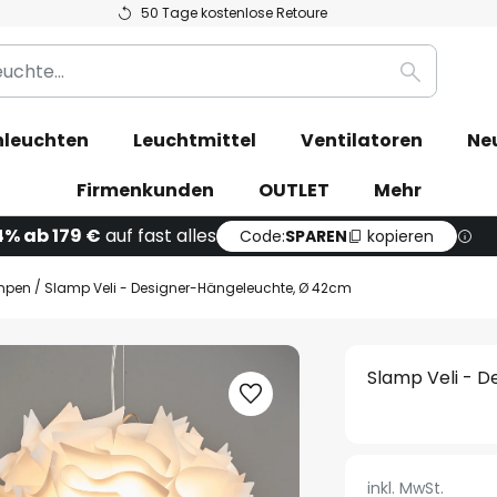
50 Tage kostenlose Retoure
Suche
leuchten
Leuchtmittel
Ventilatoren
Ne
Firmenkunden
OUTLET
Mehr
4% ab 179 €
auf fast alles
Code:
SPAREN
kopieren
mpen
Slamp Veli - Designer-Hängeleuchte, Ø 42cm
Slamp Veli - 
inkl. MwSt.