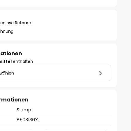
tenlose Retoure
chnung
mationen
mittel
enthalten
 wählen
ormationen
Slamp
8503136X