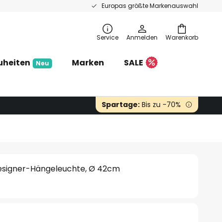
Europas größte Markenauswahl
Service
Anmelden
Warenkorb
uheiten
Marken
SALE
Neu
Spartage:
Bis zu -70%
Designer-Hängeleuchte, Ø 42cm