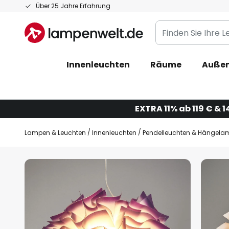
Zum
Über 25 Jahre Erfahrung
Inhalt
Finden
springen
Sie
Ihre
Innenleuchten
Räume
Außen
Leuchte...
EXTRA 11% ab 119 € & 1
Lampen & Leuchten
Innenleuchten
Pendelleuchten & Hängela
Zum
Ende
der
Bildgalerie
springen