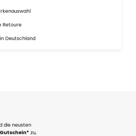
arkenauswahl
e Retoure
1 in Deutschland
d die neusten
Gutschein*
zu,