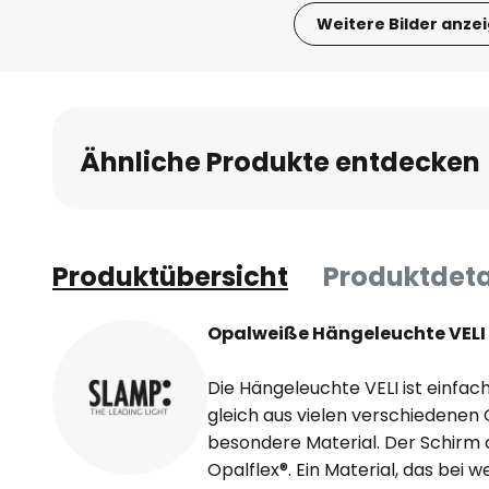
Weitere Bilder anze
Zum
Anfang
der
Bildgalerie
Ähnliche Produkte entdecken
springen
Produktübersicht
Produktdeta
Opalweiße Hängeleuchte VELI 
Die Hängeleuchte VELI ist einfa
gleich aus vielen verschiedenen 
besondere Material. Der Schirm
Opalflex®. Ein Material, das bei 