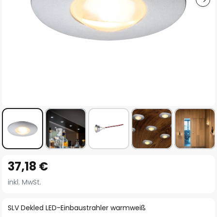
Zum
37,18 €
Anfang
der
inkl. MwSt.
Bildgalerie
springen
SLV Dekled LED-Einbaustrahler warmweiß