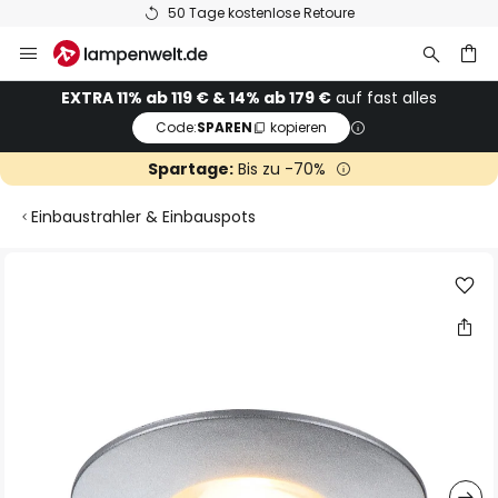
50 Tage kostenlose Retoure
Zum
Inhalt
springen
he
EXTRA 11% ab 119 € & 14% ab 179 €
auf fast alles
Code:
SPAREN
kopieren
Spartage:
Bis zu -70%
Einbaustrahler & Einbauspots
Zum
Ende
der
Bildgalerie
springen