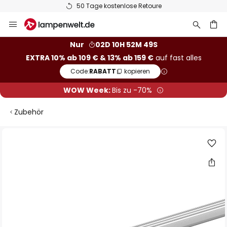
50 Tage kostenlose Retoure
Zum
Inhalt
springen
he
Nur
02D 10H 52M 48S
EXTRA 10% ab 109 € & 13% ab 159 €
auf fast alles
Code:
RABATT
kopieren
WOW Week:
Bis zu -70%
Zubehör
Zum
Ende
der
Bildgalerie
springen