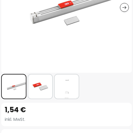
Zum
1,54 €
Anfang
der
inkl. MwSt.
Bildgalerie