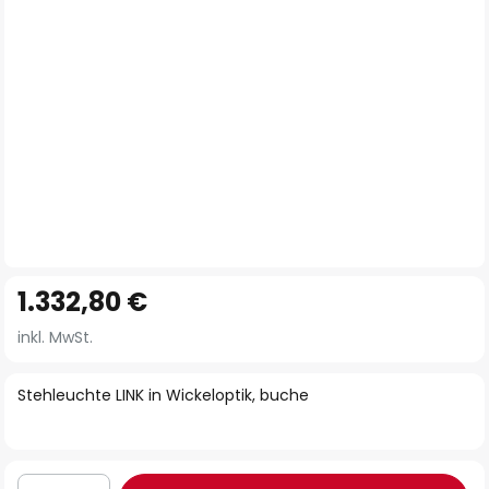
Zum
1.332,80 €
Anfang
der
inkl. MwSt.
Bildgalerie
springen
Stehleuchte LINK in Wickeloptik, buche