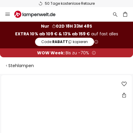
50 Tage kostenlose Retoure
Zum
Inhalt
springen
he
Nur
02D 18H 33M 47S
EXTRA 10% ab 109 € & 13% ab 159 €
auf fast alles
Code:
RABATT
kopieren
WOW Week:
Bis zu -70%
Stehlampen
Zum
Ende
der
Bildgalerie
springen