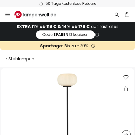
50 Tage kostenlose Retoure
Zum
Inhalt
springen
he
EXTRA 11% ab 119 € & 14% ab 179 €
auf fast alles
Code:
SPAREN
kopieren
Spartage:
Bis zu -70%
Stehlampen
Zum
Ende
der
Bildgalerie
springen