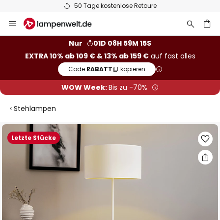
50 Tage kostenlose Retoure
Zum
Inhalt
springen
he
Nur
01D 08H 59M 14S
EXTRA 10% ab 109 € & 13% ab 159 €
auf fast alles
Code:
RABATT
kopieren
WOW Week:
Bis zu -70%
Stehlampen
Zum
Letzte Stücke
Ende
der
Bildgalerie
springen