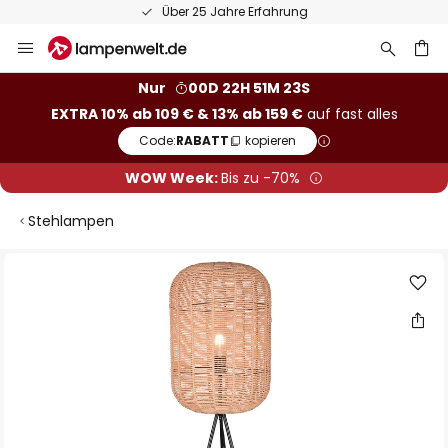
Über 25 Jahre Erfahrung
Zum
Inhalt
springen
he
Nur
00D 22H 51M 22S
EXTRA 10% ab 109 € & 13% ab 159 €
auf fast alles
Code:
RABATT
kopieren
WOW Week:
Bis zu -70%
Stehlampen
Zum
Ende
der
Bildgalerie
springen