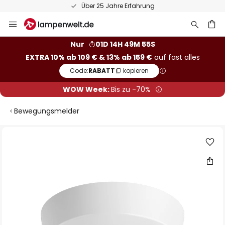
Über 25 Jahre Erfahrung
Zum
Inhalt
springen
he
Nur
01D 14H 49M 55S
EXTRA 10% ab 109 € & 13% ab 159 €
auf fast alles
Code:
RABATT
kopieren
WOW Week:
Bis zu -70%
Bewegungsmelder
Zum
Ende
der
Bildgalerie
springen