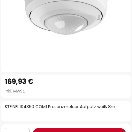
Zum
169,93 €
Anfang
der
inkl. MwSt.
Bildgalerie
springen
STEINEL IR4360 COM1 Präsenzmelder Aufputz weiß 8m