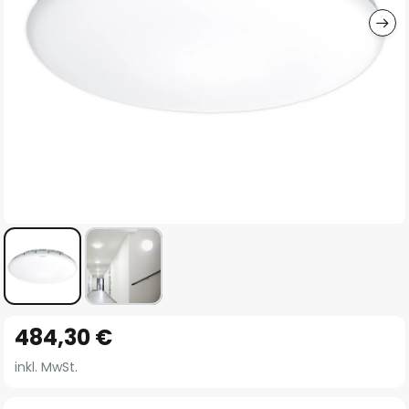
Zum
484,30 €
Anfang
der
inkl. MwSt.
Bildgalerie