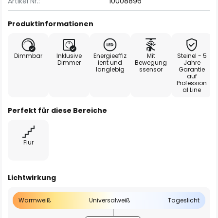
Artikel Nr.:
10008896
Produktinformationen
Dimmbar
Inklusive
Energieeffiz
Mit
Steinel - 5
Dimmer
ient und
Bewegung
Jahre
langlebig
ssensor
Garantie
auf
Profession
al Line
Perfekt für diese Bereiche
Flur
Lichtwirkung
Warmweiß
Universalweiß
Tageslicht