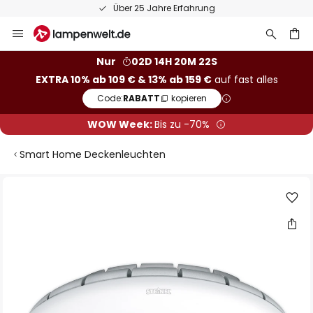
50 Tage kostenlose Retoure
Zum
Inhalt
springen
he
Nur
02D 14H 20M 21S
EXTRA 10% ab 109 € & 13% ab 159 €
auf fast alles
Code:
RABATT
kopieren
WOW Week:
Bis zu -70%
Smart Home Deckenleuchten
Zum
Ende
der
Bildgalerie
springen