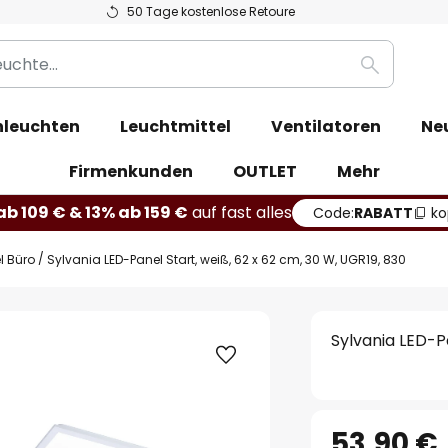
50 Tage kostenlose Retoure
Suche
leuchten
Leuchtmittel
Ventilatoren
Ne
Firmenkunden
OUTLET
Mehr
b 109 € & 13% ab 159 €
auf fast alles
Code:
RABATT
ko
l Büro
Sylvania LED-Panel Start, weiß, 62 x 62 cm, 30 W, UGR19, 830
Sylvania LED-Pa
53,90 €