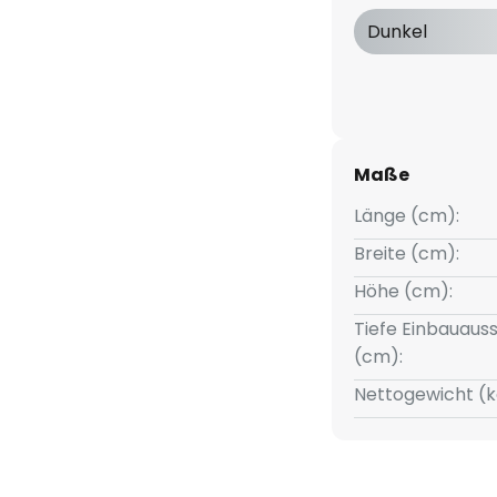
plätze geeigneten Blendwert von
Dunkel
b. Es ist flimmerarm, mit
ber ausgestattet, zur Loop
sehen und mit einem
schluss erfolgt über eine LILO-
Maße
Länge (cm):
Breite (cm):
Höhe (cm):
Tiefe Einbauauss
(cm):
Nettogewicht (k