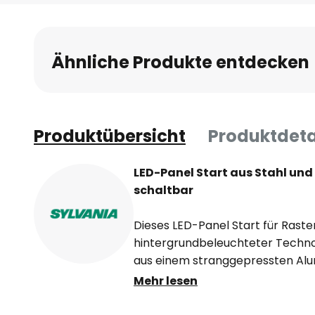
Anfang
der
Bildgalerie
Ähnliche Produkte entdecken
springen
Produktübersicht
Produktdeta
LED-Panel Start aus Stahl und
schaltbar
Dieses LED-Panel Start für Raste
hintergrundbeleuchteter Techno
aus einem stranggepressten Al
Diffusor mit Prismatic-Finish und
Mehr lesen
Besprechungsräume und viele a
gewerblichen Umfeld geeignet. D