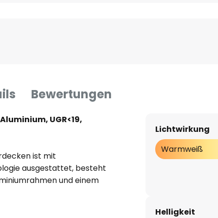
ils
Bewertungen
 Aluminium, UGR<19,
Lichtwirkung
Warmweiß
rdecken ist mit
logie ausgestattet, besteht
uminiumrahmen und einem
 ist besonders gut für Büros,
ndere Bereiche im
Helligkeit
as Panel mit passiver Kühlung