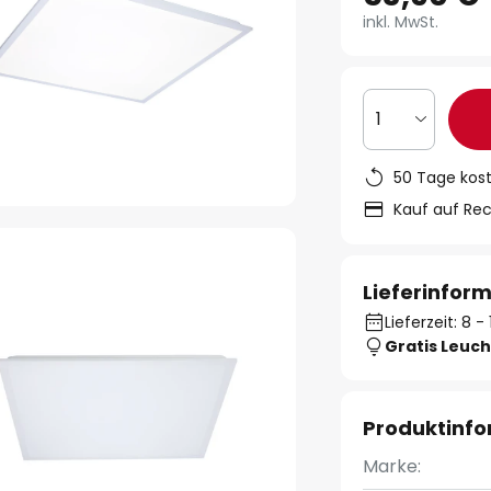
inkl. MwSt.
1
50 Tage kos
Kauf auf Re
Lieferinfor
Lieferzeit: 8 
Gratis Leuch
Produktinf
Marke: