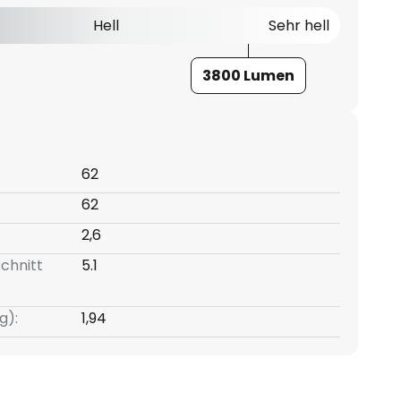
Hell
Sehr hell
3800 Lumen
62
62
2,6
chnitt
5.1
g):
1,94