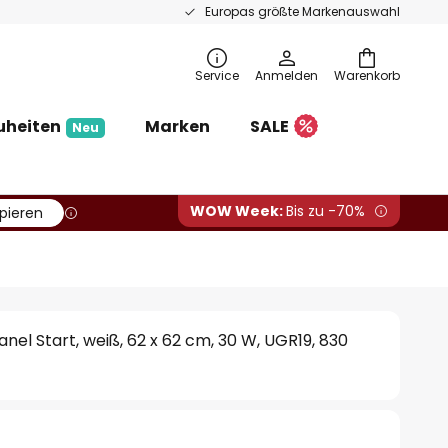
Europas größte Markenauswahl
Service
Anmelden
Warenkorb
uheiten
Marken
SALE
Neu
WOW Week:
Bis zu -70%
pieren
nel Start, weiß, 62 x 62 cm, 30 W, UGR19, 830