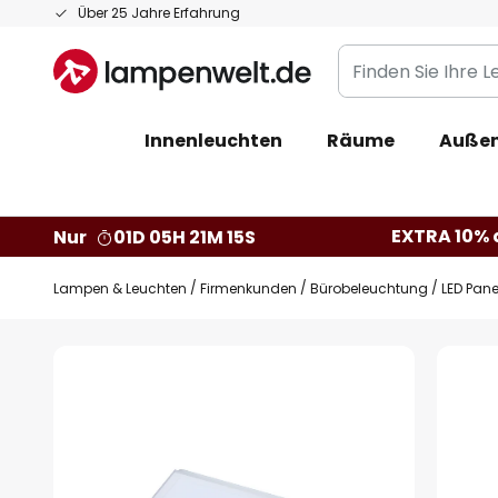
Zum
Über 25 Jahre Erfahrung
Inhalt
Finden
springen
Sie
Ihre
Innenleuchten
Räume
Außen
Leuchte...
EXTRA 10% a
Nur
01D 05H 21M 14S
Lampen & Leuchten
Firmenkunden
Bürobeleuchtung
LED Pane
Zum
Ende
der
Bildgalerie
springen