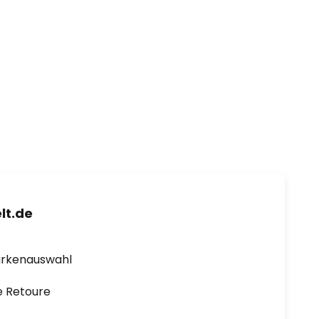
lt.de
arkenauswahl
e Retoure