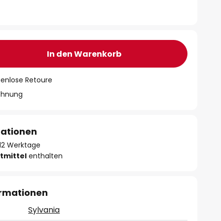
In den Warenkorb
tenlose Retoure
chnung
mationen
- 12 Werktage
tmittel
enthalten
ormationen
Sylvania