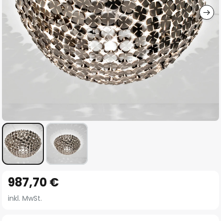
Zum
987,70 €
Anfang
der
inkl. MwSt.
Bildgalerie