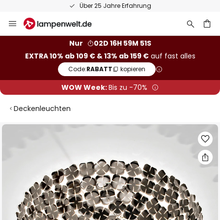
Über 25 Jahre Erfahrung
Zum
Inhalt
springen
he
Nur
02D 16H 59M 50S
EXTRA 10% ab 109 € & 13% ab 159 €
auf fast alles
Code:
RABATT
kopieren
WOW Week:
Bis zu -70%
Deckenleuchten
Zum
Ende
der
Bildgalerie
springen