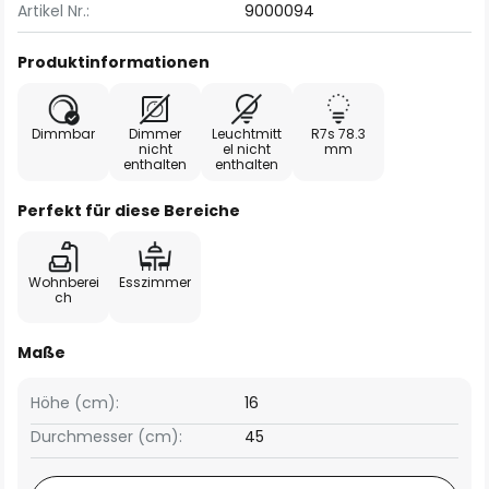
Artikel Nr.:
9000094
Produktinformationen
Dimmbar
Dimmer
Leuchtmitt
R7s 78.3
nicht
el nicht
mm
enthalten
enthalten
Perfekt für diese Bereiche
Wohnberei
Esszimmer
ch
Maße
Höhe (cm):
16
Durchmesser (cm):
45