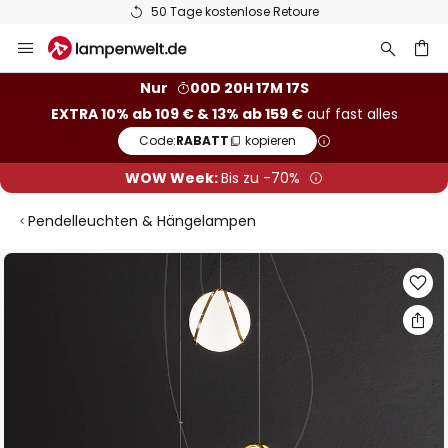
50 Tage kostenlose Retoure
Zum
Inhalt
springen
he
Nur
00D 20H 17M 16S
EXTRA 10% ab 109 € & 13% ab 159 €
auf fast alles
Code:
RABATT
kopieren
WOW Week:
Bis zu -70%
Pendelleuchten & Hängelampen
Zum
Ende
der
Bildgalerie
springen