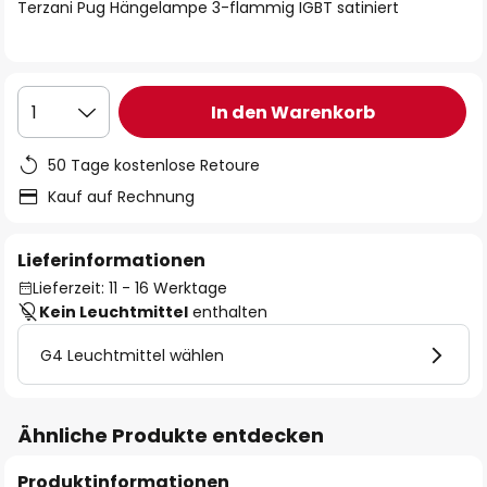
springen
Terzani Pug Hängelampe 3-flammig IGBT satiniert
In den Warenkorb
1
50 Tage kostenlose Retoure
Kauf auf Rechnung
Lieferinformationen
Lieferzeit: 11 - 16 Werktage
Kein Leuchtmittel
enthalten
G4 Leuchtmittel wählen
Ähnliche Produkte entdecken
Produktinformationen