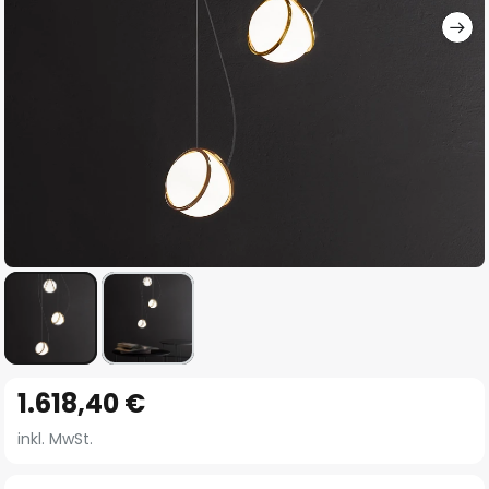
Zum
1.618,40 €
Anfang
der
inkl. MwSt.
Bildgalerie