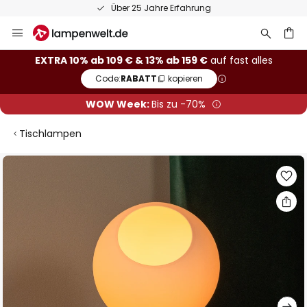
Über 25 Jahre Erfahrung
Zum
Inhalt
springen
he
EXTRA 10% ab 109 € & 13% ab 159 €
auf fast alles
Code:
RABATT
kopieren
WOW Week:
Bis zu -70%
Tischlampen
Zum
Ende
der
Bildgalerie
springen