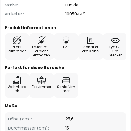
Marke:
Lucide
Artikel Nr.:
10050449
Produktinformationen
Nicht
Leuchtmitt
E27
Schalter
Typ C -
dimmbar
el nicht
am Kabel
Euro-
enthalten
Stecker
Perfekt für diese Bereiche
Wohnberei
Esszimmer
Schlafzim
ch
mer
Maße
Höhe (cm):
25,6
Durchmesser (cm):
15