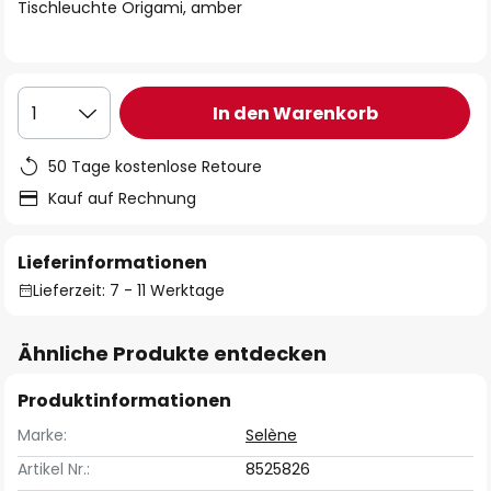
springen
Tischleuchte Origami, amber
In den Warenkorb
1
50 Tage kostenlose Retoure
Kauf auf Rechnung
Lieferinformationen
Lieferzeit: 7 - 11 Werktage
Ähnliche Produkte entdecken
Produktinformationen
Marke:
Selène
Artikel Nr.:
8525826