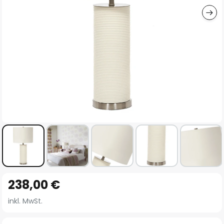
Zum
238,00 €
Anfang
der
inkl. MwSt.
Bildgalerie