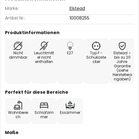
Marke:
Elstead
Artikel Nr.:
10008255
Produktinformationen
Nicht
Leuchtmitt
E27
Typ F -
Elstead –
dimmbar
el nicht
Schukoste
bis zu 20
enthalten
cker
Jahre
Garantie
(siehe
Herstellera
ngaben)
Perfekt für diese Bereiche
Wohnberei
Schlafzim
Esszimmer
ch
mer
Maße