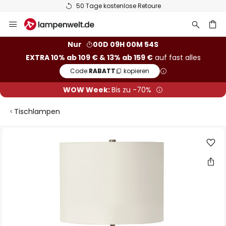
50 Tage kostenlose Retoure
Zum
Inhalt
springen
he
Nur
00D 09H 00M 53S
EXTRA 10% ab 109 € & 13% ab 159 €
auf fast alles
Code:
RABATT
kopieren
WOW Week:
Bis zu -70%
Tischlampen
Zum
Ende
der
Bildgalerie
springen