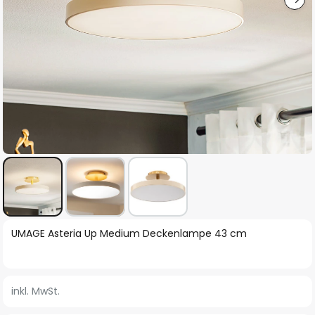
Zum
UMAGE Asteria Up Medium Deckenlampe 43 cm
Anfang
der
Bildgalerie
inkl. MwSt.
springen