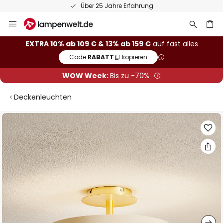
Über 25 Jahre Erfahrung
Zum
Inhalt
springen
he
EXTRA 10% ab 109 € & 13% ab 159 €
auf fast alles
Code:
RABATT
kopieren
WOW Week:
Bis zu -70%
Deckenleuchten
Zum
Ende
der
Bildgalerie
springen