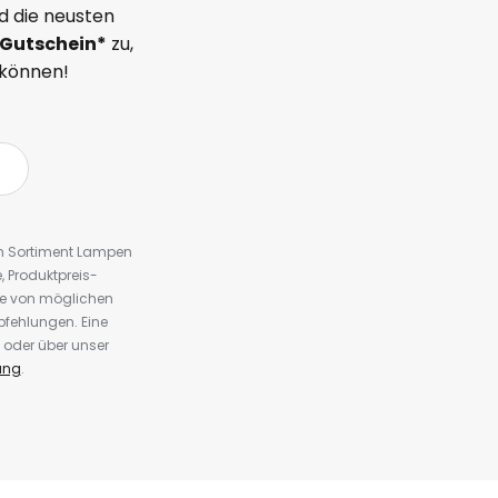
d die neusten
Gutschein*
zu,
 können!
em Sortiment Lampen
 Produktpreis-
te von möglichen
fehlungen. Eine
 oder über unser
ung
.