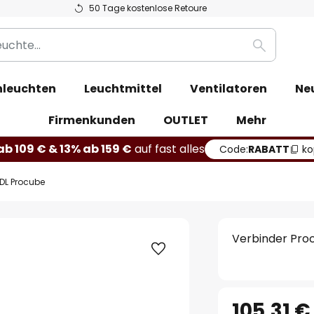
50 Tage kostenlose Retoure
Suche
leuchten
Leuchtmittel
Ventilatoren
Ne
Firmenkunden
OUTLET
Mehr
b 109 € & 13% ab 159 €
auf fast alles
Code:
RABATT
ko
 DL Procube
Verbinder Pro
105,31 €