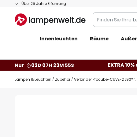
Zum
Über 25 Jahre Erfahrung
Inhalt
Finden
springen
Sie
Ihre
Innenleuchten
Räume
Außen
Leuchte...
EXTRA 10% a
Nur
02D 07H 23M 55S
Lampen & Leuchten
Zubehör
Verbinder Procube-CUVE-2 L90° f.
Zum
Ende
der
Bildgalerie
springen