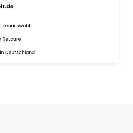
lt.de
arkenauswahl
e Retoure
1 in Deutschland