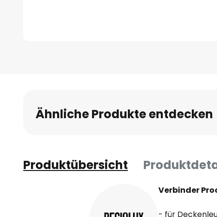
Zum
Anfang
der
Bildgalerie
springen
Ähnliche Produkte entdecken
Produktübersicht
Produktdeta
Verbinder Pro
- für Deckenle