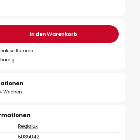
In den Warenkorb
tenlose Retoure
chnung
mationen
 - 4 Wochen
ormationen
Regiolux
8035042