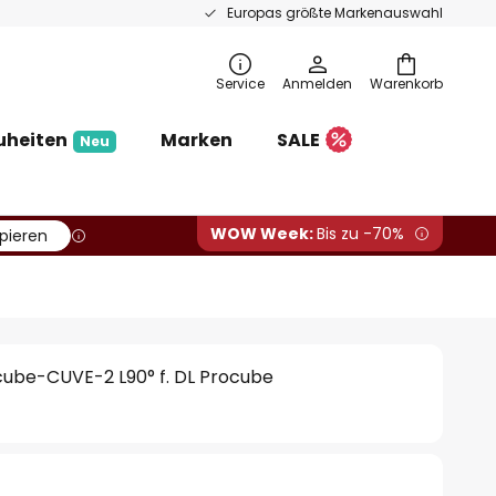
Europas größte Markenauswahl
Service
Anmelden
Warenkorb
uheiten
Marken
SALE
Neu
WOW Week:
Bis zu -70%
pieren
cube-CUVE-2 L90° f. DL Procube