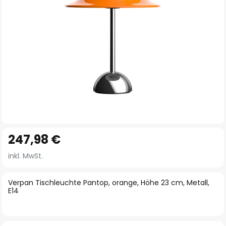
Zum
247,98 €
Anfang
der
inkl. MwSt.
Bildgalerie
springen
Verpan Tischleuchte Pantop, orange, Höhe 23 cm, Metall,
E14