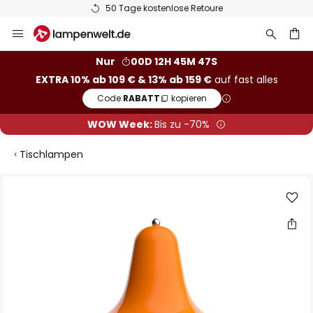
50 Tage kostenlose Retoure
Zum
Inhalt
springen
he
Nur
00D 12H 45M 46S
EXTRA 10% ab 109 € & 13% ab 159 €
auf fast alles
Code:
RABATT
kopieren
WOW Week:
Bis zu -70%
Tischlampen
Zum
Ende
der
Bildgalerie
springen