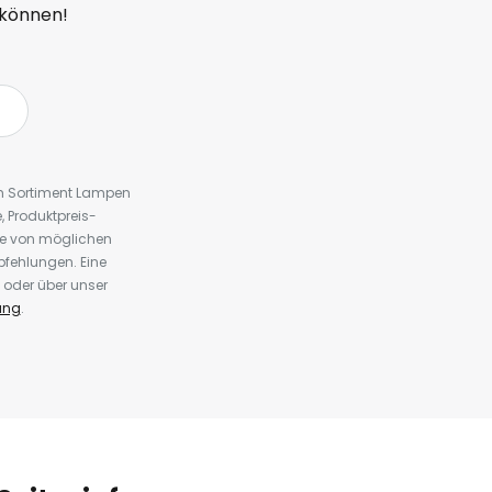
 können!
em Sortiment Lampen
 Produktpreis-
te von möglichen
fehlungen. Eine
 oder über unser
ung
.