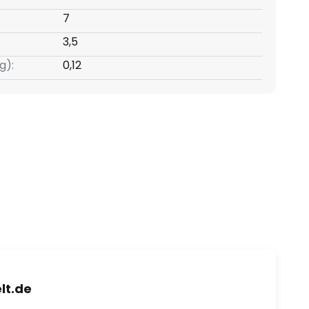
7
3,5
g):
0,12
lt.de