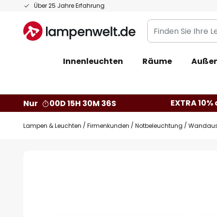
Zum
Über 25 Jahre Erfahrung
Inhalt
Finden
springen
Sie
Ihre
Innenleuchten
Räume
Außen
Leuchte...
EXTRA 10% a
Nur
00D 15H 30M 36S
Lampen & Leuchten
Firmenkunden
Notbeleuchtung
Wandausl
Zum
Ende
der
Bildgalerie
springen