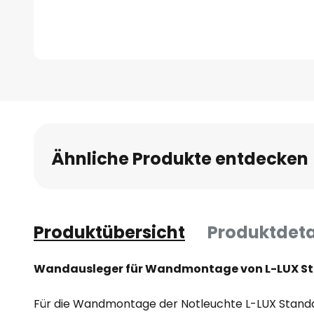
Zum
Anfang
der
Bildgalerie
springen
Ähnliche Produkte entdecken
Produktübersicht
Produktdeta
Wandausleger für Wandmontage von L-LUX S
Für die Wandmontage der Notleuchte L-LUX Standa