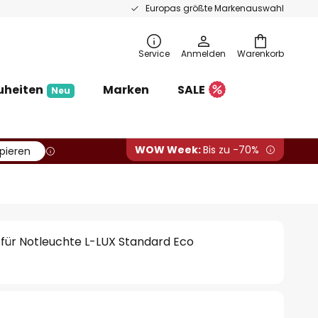
Europas größte Markenauswahl
Service
Anmelden
Warenkorb
uheiten
Marken
SALE
Neu
WOW Week:
Bis zu -70%
pieren
für Notleuchte L-LUX Standard Eco