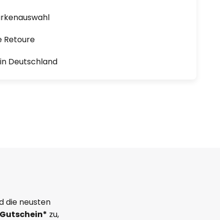
arkenauswahl
e Retoure
1 in Deutschland
d die neusten
Gutschein*
zu,