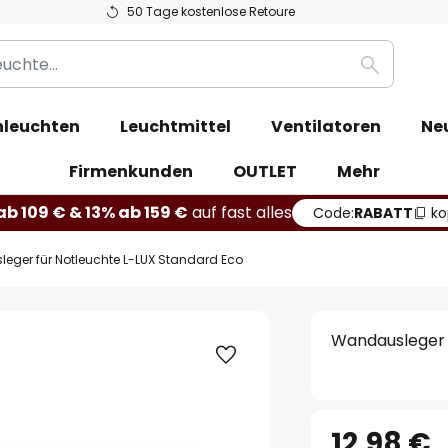
50 Tage kostenlose Retoure
Suche
leuchten
Leuchtmittel
Ventilatoren
Ne
Firmenkunden
OUTLET
Mehr
b 109 € & 13% ab 159 €
auf fast alles
Code:
RABATT
ko
eger für Notleuchte L-LUX Standard Eco
Wandausleger 
12,98 €