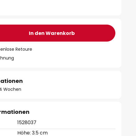
In den Warenkorb
tenlose Retoure
chnung
mationen
 - 4 Wochen
ormationen
1528037
Höhe: 3.5 cm