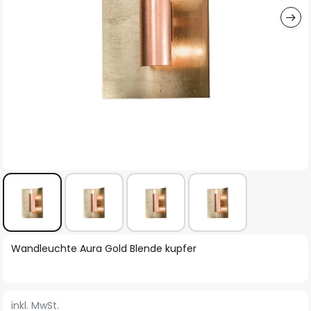
Zum
Wandleuchte Aura Gold Blende kupfer
Anfang
der
Bildgalerie
inkl. MwSt.