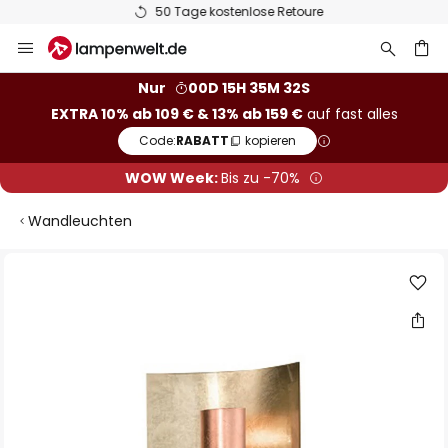
50 Tage kostenlose Retoure
Zum
Inhalt
springen
he
Nur
00D 15H 35M 32S
EXTRA 10% ab 109 € & 13% ab 159 €
auf fast alles
Code:
RABATT
kopieren
WOW Week:
Bis zu -70%
Wandleuchten
Zum
Ende
der
Bildgalerie
springen