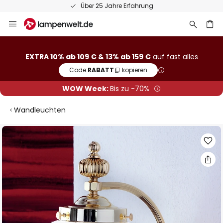
Über 25 Jahre Erfahrung
Zum
Inhalt
springen
he
EXTRA 10% ab 109 € & 13% ab 159 €
auf fast alles
Code:
RABATT
kopieren
WOW Week:
Bis zu -70%
Wandleuchten
Zum
Ende
der
Bildgalerie
springen