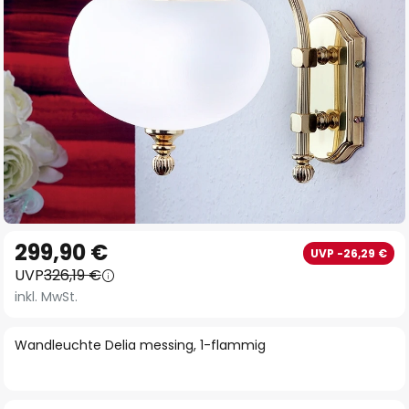
Zum
299,90 €
UVP -26,29 €
Anfang
UVP
326,19 €
der
inkl. MwSt.
Bildgalerie
springen
Wandleuchte Delia messing, 1-flammig