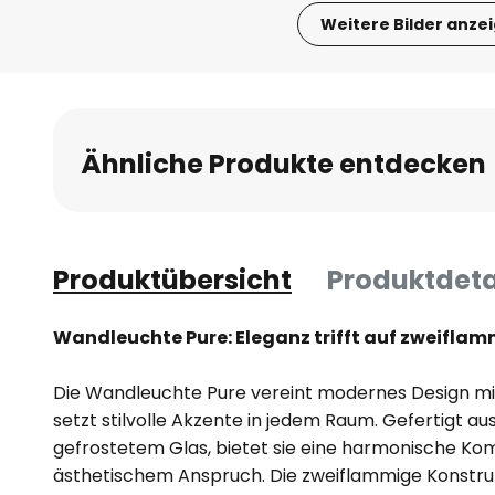
Weitere Bilder anze
Zum
Anfang
der
Bildgalerie
Ähnliche Produkte entdecken
springen
Produktübersicht
Produktdeta
Wandleuchte Pure: Eleganz trifft auf zweiflam
Die Wandleuchte Pure vereint modernes Design mi
setzt stilvolle Akzente in jedem Raum. Gefertigt a
gefrostetem Glas, bietet sie eine harmonische Ko
ästhetischem Anspruch. Die zweiflammige Konstruk