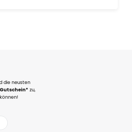
d die neusten
Gutschein*
zu,
 können!