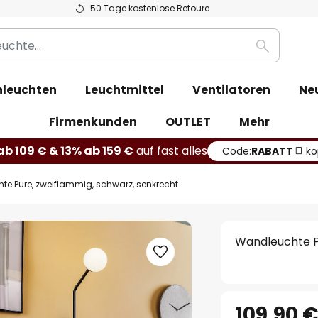
50 Tage kostenlose Retoure
Suche
leuchten
Leuchtmittel
Ventilatoren
Ne
Firmenkunden
OUTLET
Mehr
b 109 € & 13% ab 159 €
auf fast alles
Code:
RABATT
ko
e Pure, zweiflammig, schwarz, senkrecht
Wandleuchte P
109,90 