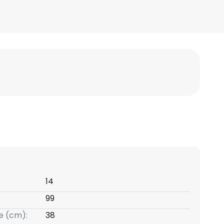
14
99
e (cm):
38