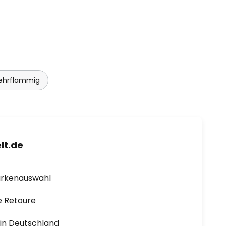
ehrflammig
lt.de
arkenauswahl
e Retoure
1 in Deutschland