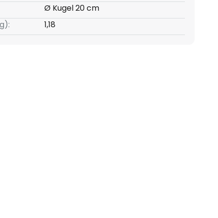
Ø Kugel 20 cm
g):
1,18