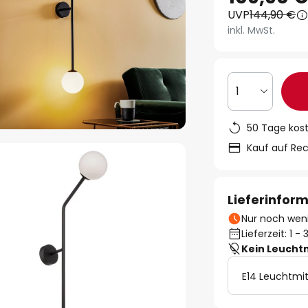
UVP
144,90 €
inkl. MwSt.
1
50 Tage kos
Kauf auf Re
Lieferinfor
Nur noch weni
Lieferzeit: 1 
Kein Leucht
E14 Leuchtmit