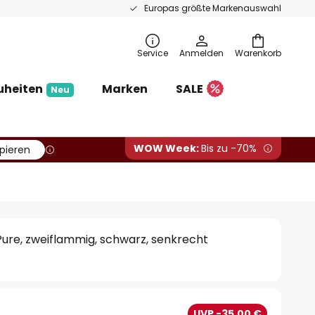
Europas größte Markenauswahl
Service
Anmelden
Warenkorb
uheiten
Marken
SALE
Neu
WOW Week:
Bis zu -70%
pieren
ure, zweiflammig, schwarz, senkrecht
€
UVP -35,00 €