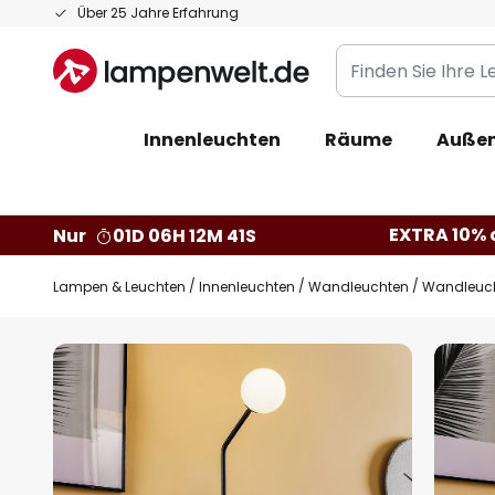
Zum
Über 25 Jahre Erfahrung
Inhalt
Finden
springen
Sie
Ihre
Innenleuchten
Räume
Außen
Leuchte...
EXTRA 10% a
Nur
01D 06H 12M 40S
Lampen & Leuchten
Innenleuchten
Wandleuchten
Wandleucht
Zum
Ende
der
Bildgalerie
springen