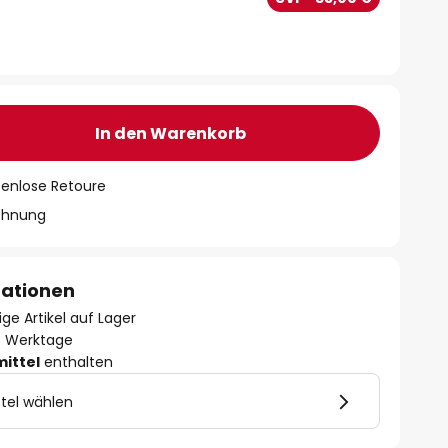
In den Warenkorb
tenlose Retoure
chnung
mationen
ge Artikel auf Lager
- 3 Werktage
mittel
enthalten
tel wählen