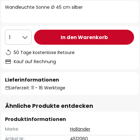
springen
Wandleuchte Sonne Ø 45 cm silber
In den Warenkorb
1
50 Tage kostenlose Retoure
Kauf auf Rechnung
Lieferinformationen
Lieferzeit: 11 - 16 Werktage
Ähnliche Produkte entdecken
Produktinformationen
Marke:
Holländer
Artikel Nr.:
4512060