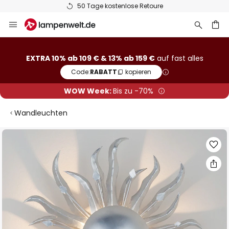
50 Tage kostenlose Retoure
Zum
Inhalt
springen
he
EXTRA 10% ab 109 € & 13% ab 159 €
auf fast alles
Code:
RABATT
kopieren
WOW Week:
Bis zu -70%
Wandleuchten
Zum
Ende
der
Bildgalerie
springen