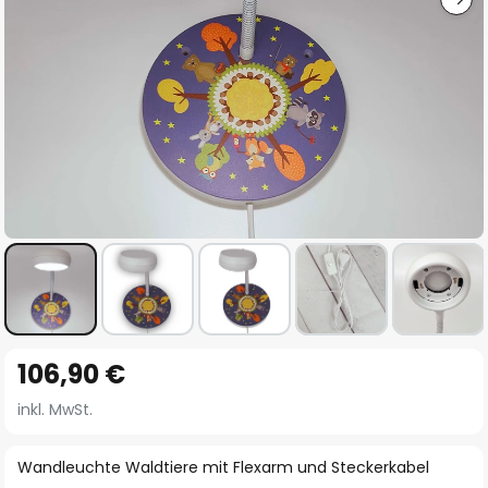
Zum
106,90 €
Anfang
der
inkl. MwSt.
Bildgalerie
springen
Wandleuchte Waldtiere mit Flexarm und Steckerkabel