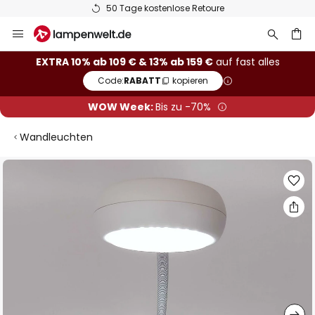
50 Tage kostenlose Retoure
Zum
Inhalt
springen
he
EXTRA 10% ab 109 € & 13% ab 159 €
auf fast alles
Code:
RABATT
kopieren
WOW Week:
Bis zu -70%
Wandleuchten
Zum
Ende
der
Bildgalerie
springen