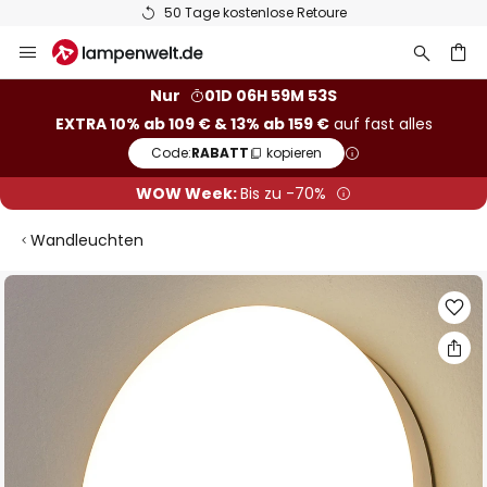
50 Tage kostenlose Retoure
Zum
Inhalt
springen
he
Nur
01D 06H 59M 53S
EXTRA 10% ab 109 € & 13% ab 159 €
auf fast alles
Code:
RABATT
kopieren
WOW Week:
Bis zu -70%
Wandleuchten
Zum
Ende
der
Bildgalerie
springen