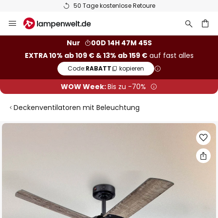
50 Tage kostenlose Retoure
Zum
Inhalt
springen
he
Nur
00D 14H 47M 44S
EXTRA 10% ab 109 € & 13% ab 159 €
auf fast alles
Code:
RABATT
kopieren
WOW Week:
Bis zu -70%
Deckenventilatoren mit Beleuchtung
Zum
Ende
der
Bildgalerie
springen