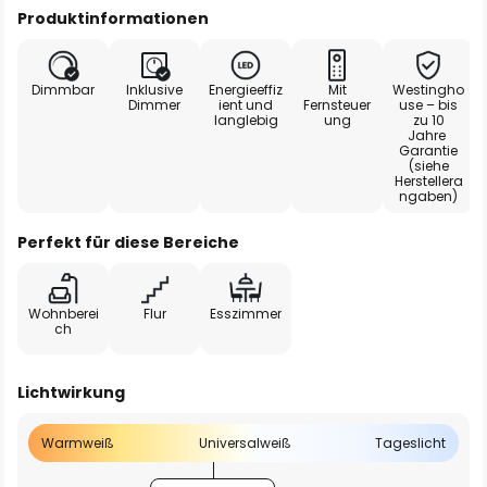
Produktinformationen
Dimmbar
Inklusive
Energieeffiz
Mit
Westingho
Dimmer
ient und
Fernsteuer
use – bis
langlebig
ung
zu 10
Jahre
Garantie
(siehe
Herstellera
ngaben)
Perfekt für diese Bereiche
Wohnberei
Flur
Esszimmer
ch
Lichtwirkung
Warmweiß
Universalweiß
Tageslicht