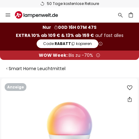
50 Tage kostenlose Retoure
Zum
Inhalt
springen
he
Nur
00D 16H 07M 46S
EXTRA 10% ab 109 € & 13% ab 159 €
auf fast alles
Code:
RABATT
kopieren
WOW Week:
Bis zu -70%
Smart Home Leuchtmittel
Zum
Anzeige
Ende
der
Bildgalerie
springen