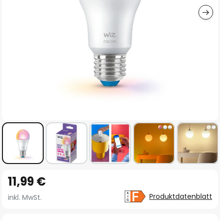
Zum
11,99 €
Anfang
der
Produktdatenblatt
inkl. MwSt.
Bildgalerie