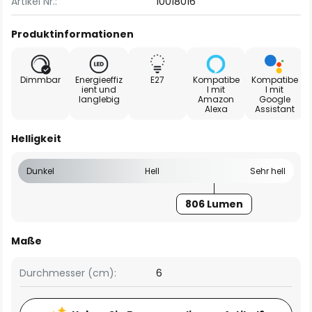
Artikel Nr.:
10018016
Produktinformationen
Dimmbar
Energieeffiz
E27
Kompatibe
Kompatibe
ient und
l mit
l mit
langlebig
Amazon
Google
Alexa
Assistant
Helligkeit
Dunkel
Hell
Sehr hell
806 Lumen
Maße
Durchmesser (cm):
6