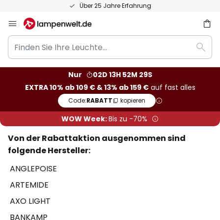
Über 25 Jahre Erfahrung
Zum
Inhalt
Finden
springen
he
Such
Sie
Ihre
Nur
02D 13H 52M 29S
Leuchte...
EXTRA 10% ab 109 € & 13% ab 159 €
auf fast alles
Code:
RABATT
kopieren
WOW Week:
Bis zu -70%
Von der Rabattaktion ausgenommen sind
folgende Hersteller:
ANGLEPOISE
ARTEMIDE
AXO LIGHT
BANKAMP