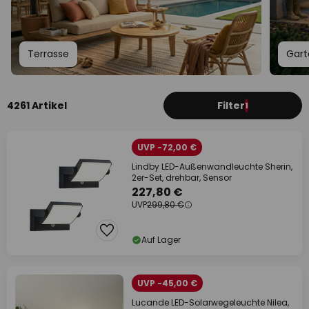
Terrasse
Gart
4261 Artikel
Filter
1
UVP -72,00 €
Lindby LED-Außenwandleuchte Sherin,
2er-Set, drehbar, Sensor
227,80 €
UVP
299,80 €
Auf Lager
UVP -45,00 €
Lucande LED-Solarwegeleuchte Nilea,