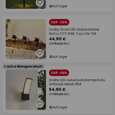
Auf Lager
UVP -30%
Lindby Smart LED-Außenstrahler
Nymo, CCT, RGB, Tuya, 3er-Set
44,90 €
UVP
64,90 €
Auf Lager
+ extra Mengenrabatt
UVP -39%
Lindby LED-Außenwandlampe Ilvita,
anthrazit, Metall, IP54
54,90 €
UVP
89,90 €
Auf Lager