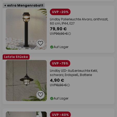
+ extra Mengenrabatt
UVP -20%
Lindby Pollerleuchte Alvaro, anthrazit,
60 cm, IP44, E27
79,90 €
UVP
99,90 €
Auf Lager
Letzte Stücke
UVP -75%
Lindby LED-Außenleuchte Ketil,
schwarz, Erdspieß, Batterie
4,90 €
UVP
19,90 €
Auf Lager
UVP -40%