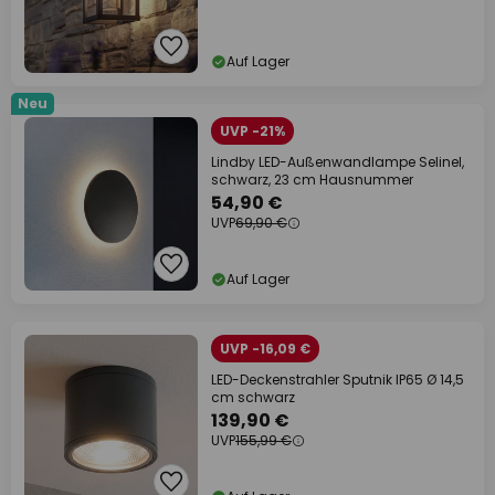
Auf Lager
Neu
UVP -21%
Lindby LED-Außenwandlampe Selinel,
schwarz, 23 cm Hausnummer
54,90 €
UVP
69,90 €
Auf Lager
UVP -16,09 €
LED-Deckenstrahler Sputnik IP65 Ø 14,5
cm schwarz
139,90 €
UVP
155,99 €