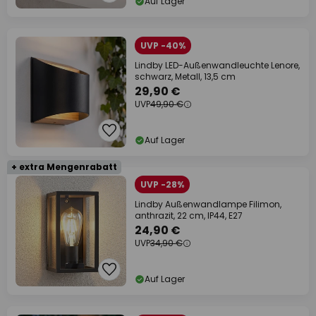
Auf Lager
UVP -40%
Lindby LED-Außenwandleuchte Lenore,
schwarz, Metall, 13,5 cm
29,90 €
UVP
49,90 €
Auf Lager
+ extra Mengenrabatt
UVP -28%
Lindby Außenwandlampe Filimon,
anthrazit, 22 cm, IP44, E27
24,90 €
UVP
34,90 €
Auf Lager