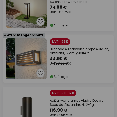
50 cm, schwarz, Sensor
74,90 €
UVP
119,90 €
Auf Lager
+ extra Mengenrabatt
UVP -25%
Lucande Außenwandlampe Aurelien,
anthrazit, 12 cm, gestreift
44,90 €
UVP
59,90 €
Auf Lager
UVP -58,05 €
Außenwandlampe Aludra Double
Seaside, Alu, anthrazit, 2-flg.
116,90 €
UVP
174,95 €