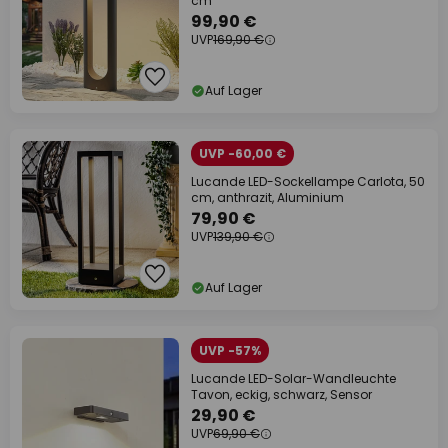
cm
99,90 €
UVP
169,90 €
Auf Lager
UVP -60,00 €
Lucande LED-Sockellampe Carlota, 50
cm, anthrazit, Aluminium
79,90 €
UVP
139,90 €
Auf Lager
UVP -57%
Lucande LED-Solar-Wandleuchte
Tavon, eckig, schwarz, Sensor
29,90 €
UVP
69,90 €