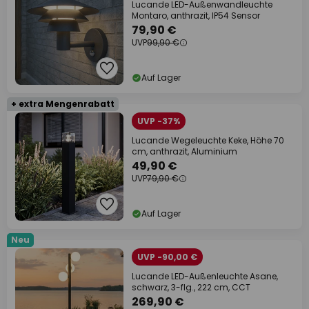
Lucande LED-Außenwandleuchte
Montaro, anthrazit, IP54 Sensor
79,90 €
UVP
99,90 €
Auf Lager
+ extra Mengenrabatt
UVP -37%
Lucande Wegeleuchte Keke, Höhe 70
cm, anthrazit, Aluminium
49,90 €
UVP
79,90 €
Auf Lager
Neu
UVP -90,00 €
Lucande LED-Außenleuchte Asane,
schwarz, 3-flg., 222 cm, CCT
269,90 €