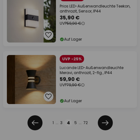
Prios LED-Außenwandleuchte Teekon,
anthrazit, Sensor, IP44
35,90 €
UVP
59,90 €
Auf Lager
UVP -25%
Lucande LED-Außenwandleuchte
Meravi, anthrazit, 2-flg., IP44
59,90 €
UVP
79,90 €
Auf Lager
Seite
Seite
4
1
...
3
5
...
72
Zurück
Weiter