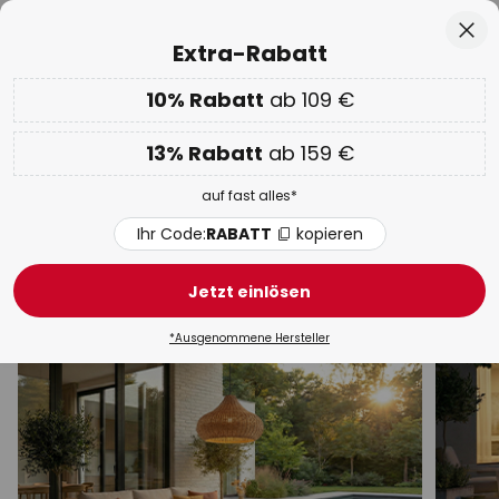
50 Tage kostenlose Retoure
Zum
Sch
Extra-Rabatt
Inhalt
springen
he
10% Rabatt
ab 109 €
Nur
02D 22H 23M 12S
EXTRA 10% ab 109 € & 13% ab 159 €
auf fast alles
13% Rabatt
ab 159 €
Code:
RABATT
kopieren
auf fast alles*
WOW Week:
Bis zu -70%
Ihr Code:
RABATT
kopieren
Außenleuchten
Jetzt einlösen
Wandleuchten
Mit Bewegungsmelder
Wegeleucht
*Ausgenommene Hersteller