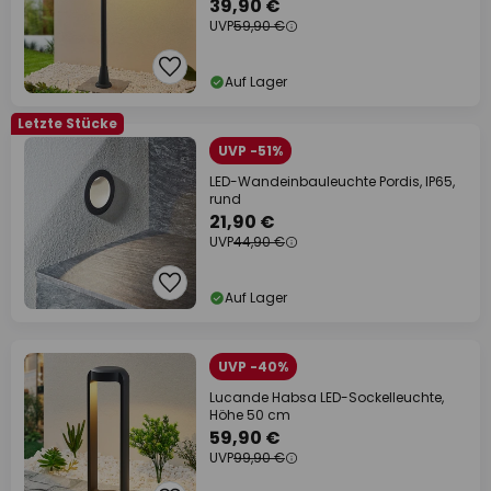
39,90 €
UVP
59,90 €
Auf Lager
Letzte Stücke
UVP -51%
LED-Wandeinbauleuchte Pordis, IP65,
rund
21,90 €
UVP
44,90 €
Auf Lager
UVP -40%
Lucande Habsa LED-Sockelleuchte,
Höhe 50 cm
59,90 €
UVP
99,90 €