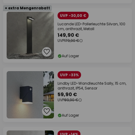
+ extra Mengenrabatt
UVP -30,00 €
Lucande LED-Pollerleuchte Silvan, 100
cm, anthrazit, Metall
149,90 €
UVP
179,90 €
Auf Lager
UVP -33%
Lindby LED-Wandleuchte Sally, 15 cm,
anthrazit, IP54, Sensor
59,90 €
UVP
89,90 €
Auf Lager
UVP -14%