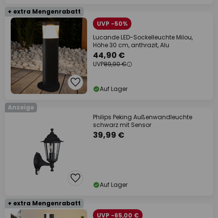
+ extra Mengenrabatt
UVP -50%
Lucande LED-Sockelleuchte Milou,
Höhe 30 cm, anthrazit, Alu
44,90 €
UVP
89,90 €
Auf Lager
Anzeige
Philips Peking Außenwandleuchte
schwarz mit Sensor
39,99 €
Auf Lager
+ extra Mengenrabatt
UVP -65,00 €