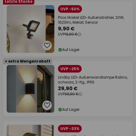
Letzte Stücke
UVP -50%
Prios Maikel LED-Außenstrahler, 20W,
1620lm, Metall, Sensor
9,90 €
UVP
19,90 €
Auf Lager
+ extra Mengenrabatt
UVP -25%
Lindby LED-Außenwandlampe Ralino,
schwarz, 2-flg., IP65
29,90 €
UVP
39,90 €
Auf Lager
UVP -33%