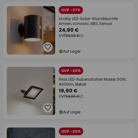
UVP -37%
Lindby LED-Solar-Wandleuchte
Amren, schwarz, ABS, Sensor
24,90 €
UVP
39,90 €
Auf Lager
UVP -20%
Prios LED-Außenstrahler Maikel, 50W,
4000lm, Metall
19,90 €
UVP
24,90 €
Auf Lager
UVP -20%