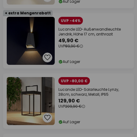
Auf Lager
+ extra Mengenrabatt
UVP -44%
Lucande LED-Außenwandleuchte
Jendrik, Höhe 17 cm, anthrazit
49,90 €
UVP
89,90 €
Auf Lager
UVP -80,00 €
Lucande LED-Solarleuchte Lynzy,
38cm, schwarz, Metall, IP65
129,90 €
UVP
209,90 €
Auf Lager