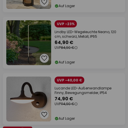
Auf Lager
UVP -23%
Lindby LED-Wegeleuchte Neano, 120
cm, schwarz, Metall, IP65
64,90 €
UVP
84,90 €
Auf Lager
UVP -40,00 €
Lucande LED-Außenwandlampe
Finny, Bewegungsmelder, IP54
74,90 €
UVP
114,90 €
Auf Lager