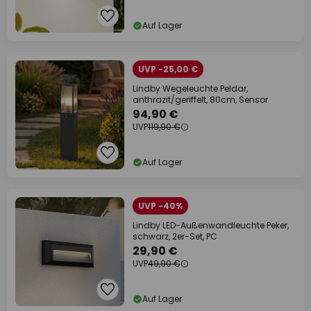
Auf Lager
UVP -25,00 €
Lindby Wegeleuchte Peldar,
anthrazit/geriffelt, 80cm, Sensor
94,90 €
UVP
119,90 €
Auf Lager
UVP -40%
Lindby LED-Außenwandleuchte Peker,
schwarz, 2er-Set, PC
29,90 €
UVP
49,90 €
Auf Lager