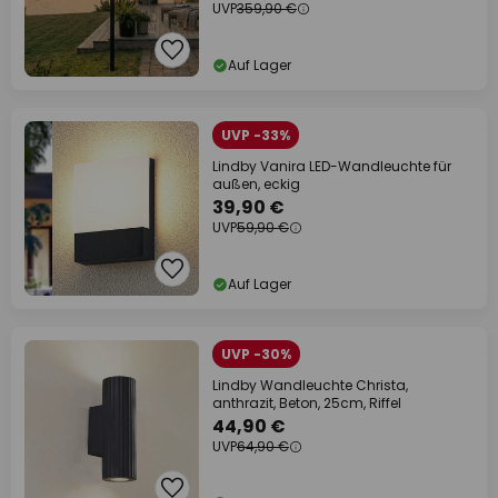
UVP
359,90 €
Auf Lager
UVP -33%
Lindby Vanira LED-Wandleuchte für
außen, eckig
39,90 €
UVP
59,90 €
Auf Lager
UVP -30%
Lindby Wandleuchte Christa,
anthrazit, Beton, 25cm, Riffel
44,90 €
UVP
64,90 €