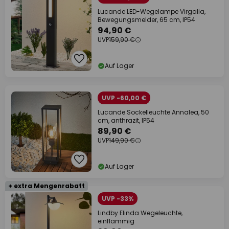
Lucande LED-Wegelampe Virgalia,
Bewegungsmelder, 65 cm, IP54
94,90 €
UVP
159,90 €
Auf Lager
UVP -60,00 €
Lucande Sockelleuchte Annalea, 50
cm, anthrazit, IP54
89,90 €
UVP
149,90 €
Auf Lager
+ extra Mengenrabatt
UVP -33%
Lindby Elinda Wegeleuchte,
einflammig