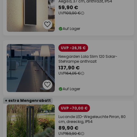
Aegisa, 37 cm, anthrazit, IP54
59,90 €
UVP
109,90 €
Auf Lager
UVP -26,15 €
Newgarden Lola Slim 120 Solar-
Stehlampe anthrazit
137,90 €
UVP
164,05 €
Auf Lager
+ extra Mengenrabatt
UVP -70,00 €
Lucande LED-Wegeleuchte Pirron, 80
cm, dreieckig, IP54
89,90 €
UVP
159,90 €