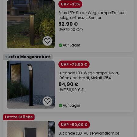
UVP -33%
Prios LED-Solar-Wegelampe Tarlson,
eckig, anthrazit, Sensor
52,90 €
UVP
79,90 €
Auf Lager
+ extra Mengenrabatt
UVP -75,00 €
Lucande LED-Wegelampe Juvia,
100cm, anthrazit, Metall, IP54
84,90 €
UVP
159,90 €
Auf Lager
Letzte Stücke
UVP -50,00 €
Lucande LED-Außenwandlampe