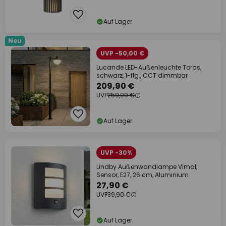
Auf Lager
Neu
UVP -50,00 €
Lucande LED-Außenleuchte Toras,
schwarz, 1-flg., CCT dimmbar
209,90 €
UVP
259,90 €
Auf Lager
UVP -30%
Lindby Außenwandlampe Vimal,
Sensor, E27, 26 cm, Aluminium
27,90 €
UVP
39,90 €
Auf Lager